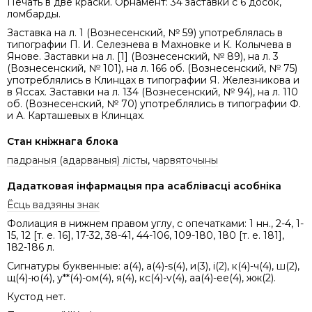
Печать в две краски. Орнамент: 34 заставки с 6 досок,
ломбарды.
Заставка на л. 1 (Вознесенский, № 59) употреблялась в
типографии П. И. Селезнева в Махновке и К. Колычева в
Янове. Заставки на л. [1] (Вознесенский, № 89), на л. 3
(Вознесенский, № 101), на л. 166 об. (Вознесенский, № 75)
употреблялись в Клинцах в типографии Я. Железникова и
в Яссах. Заставки на л. 134 (Вознесенский, № 94), на л. 110
об. (Вознесенский, № 70) употреблялись в типографии Ф.
и А. Карташевых в Клинцах.
Стан кніжнага блока
падраныя (адарваныя) лісты
,
чарвяточыны
Дадатковая інфармацыя пра асаблівасці асобніка
Ёсць вадзяны знак
Фолиация в нижнем правом углу, с опечатками: 1 нн., 2-4, 1-
15, 12 [т. е. 16], 17-32, 38-41, 44-106, 109-180, 180 [т. е. 181],
182-186 л.
Сигнатуры буквенные: а(4), a(4)-s(4), и(3), i(2), к(4)-ч(4), ш(2),
щ(4)-ю(4), у**(4)-ом(4), я(4), кс(4)-v(4), aa(4)-ее(4), жж(2).
Кустод нет.