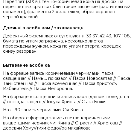
Переплет (XIX в.): темно-коричневая кожа на досках, на
переплетных крышках блинтовое тиснение (растительный
орнамент), фрагменты 2-х застежек, обрез окрашен
черной краской.
Дзеянні з асобнікам / захаванасць
Дефектный экземпляр: отсутствуют л. 33-37, 42-43, 107-108,
бумага по углам загрязнена, несколько листов
повреждены жучком, кожа по углам потерта, корешок
снизу разорван.
Бытаванне асобніка
На форзаце запись коричневыми чернилами: пасха
священная // Намъ ... показася // Пасха Новосвятая // Пасха
Таинственная // Пасха всечеснная // Пасха Христосъ
Избавитель // Пасха Непорочна.
На форзаце в конце книги запись карандашом: поведоша
// господа нащего // Іисуса Христа // Сына Божія.
На л. 90 запись чернилами: Сія Книга.
На обороте форзаца запись светло-коричневыми
выцветшими чернилами: Книга // Страсти // Христовы //
деревни Хому//тихи федо//ра михайлова.