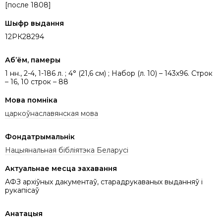
[после 1808]
Шыфр выдання
12РК28294
Аб’ём, памеры
1 нн., 2-4, 1-186 л. ; 4° (21,6 см) ; Набор (л. 10) – 143х96. Строк
– 16, 10 строк – 88
Мова помніка
царкоўнаславянская мова
Фондатрымальнік
Нацыянальная бібліятэка Беларусі
Актуальнае месца захавання
АФЗ архіўных дакументаў, старадрукаваных выданняў і
рукапісаў
Анатацыя