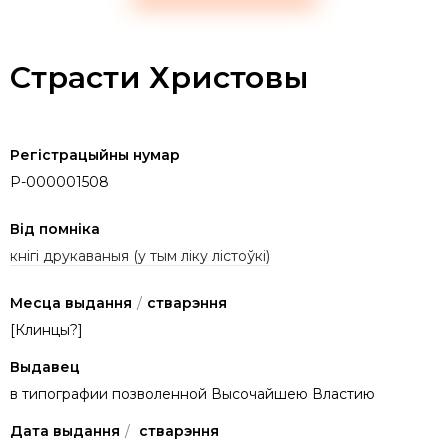
Страсти Христовы
Регістрацыйны нумар
P-000001508
Від помніка
кнігі друкаваныя (у тым ліку лістоўкі)
Месца выдання
/
стварэння
[Клинцы?]
Выдавец
в типографии позволенной Высочайшею Властию
Дата выдання
/
стварэння