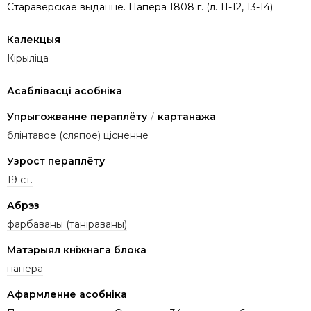
Стараверскае выданне. Папера 1808 г. (л. 11-12, 13-14).
Калекцыя
Кірыліца
Асаблівасці асобніка
Упрыгожванне пераплёту
/
картанажа
блінтавое (сляпое) цісненне
Узрост пераплёту
19 ст.
Абрэз
фарбаваны (таніраваны)
Матэрыял кніжнага блока
папера
Афармленне асобніка