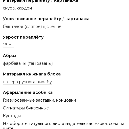
Матэрыял пераплёту
/
картанажа
скура
,
кардон
Упрыгожванне пераплёту
/
картанажа
блінтавое (сляпое) цісненне
Узрост пераплёту
18 ст.
Абрэз
фарбаваны (таніраваны)
Матэрыял кніжнага блока
папера ручнога вырабу
Афармленне асобніка
Гравированные заставки, концовки
Сигнатуры буквенные
Кустоды
На обороте титульного листа издательская марка: сова на
щите