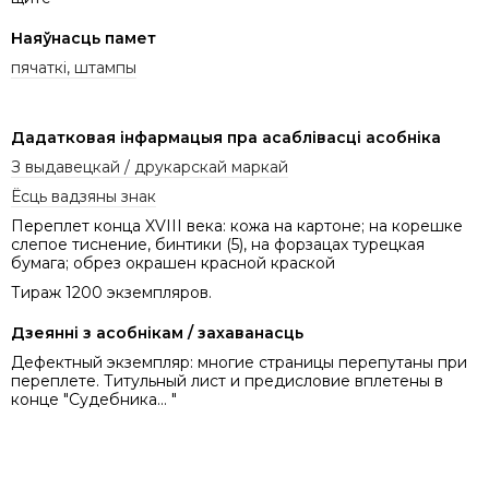
Наяўнасць памет
пячаткі, штампы
Дадатковая інфармацыя пра асаблівасці асобніка
З выдавецкай / друкарскай маркай
Ёсць вадзяны знак
Переплет конца XVIII века: кожа на картоне; на корешке
слепое тиснение, бинтики (5), на форзацах турецкая
бумага; обрез окрашен красной краской
Тираж 1200 экземпляров.
Дзеянні з асобнікам / захаванасць
Дефектный экземпляр: многие страницы перепутаны при
переплете. Титульный лист и предисловие вплетены в
конце "Судебника... "