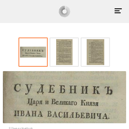
Шмуцтитул