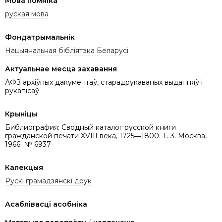
Мова помніка
руская мова
Фондатрымальнік
Нацыянальная бібліятэка Беларусі
Актуальнае месца захавання
АФЗ архіўных дакументаў, старадрукаваных выданняў і
рукапісаў
Крыніцы
Библиография: Сводный каталог русской книги
гражданской печати XVIII века, 1725―1800. Т. 3. Москва,
1966. № 6937
Калекцыя
Рускі грамадзянскі друк
Асаблівасці асобніка