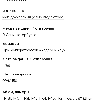
Від помніка
кнігі друкаваныя (у тым ліку лістоўкі)
Месца выдання
/
стварэння
В Санктпетербурге
Выдавец
При Императорской Академии наук
Дата выдання
/
стварэння
1768
Шыфр выдання
094/1156
Аб’ём, памеры
[1-18], 1-101, [1-5], 1-43, [1-3], 1-48, [1-2], 1-32 c. ; 8° (21 см)