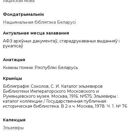
лацінская мова
Фондатрымальнік
Нацыянальная бібліятэка Беларусі
Актуальнае месца захавання
АФЗ архіўных дакументаў, старадрукаваных выданняў і
рукапісаў
Анатацыя
Кніжны помнік Рэспублікі Беларусь
Крыніцы
Бібліяграфія: Соколов, С. И. Каталог эльзевиров
Библиотеки Императорского Московского и
Румянцевского музея. Москва, 1916. №575; Эльзевиры :
каталог коллекции / Государственная публичная
историческая библиотека. В 2-х ч. Москва, 1978. Ч. 1. № 76
Калекцыя
Эльзевіры