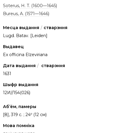
Soterus, H. T. (1600—1645)
Bureus, A. (1571—1646)
Месца выдання
/
стварэння
Lugd. Batav. [Leiden]
Выдавец
Ex officina Elzeviriana
Дата выдання
/
стварэння
1631
Шыфр выдання
12И//154(026)
Аб’ём, памеры
[8], 319 с. ; 24º (12 см)
Мова помніка