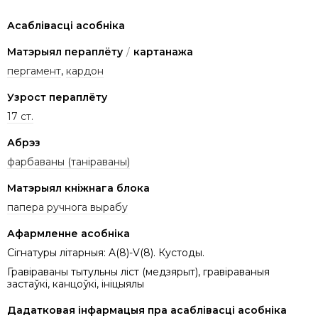
Асаблівасці асобніка
Матэрыял пераплёту
/
картанажа
пергамент
,
кардон
Узрост пераплёту
17 ст.
Абрэз
фарбаваны (таніраваны)
Матэрыял кніжнага блока
папера ручнога вырабу
Афармленне асобніка
Сігнатуры літарныя: A(8)-V(8). Кустоды.
Гравіраваны тытульны ліст (медзярыт), гравіраваныя
застаўкі, канцоўкі, ініцыялы
Дадатковая інфармацыя пра асаблівасці асобніка