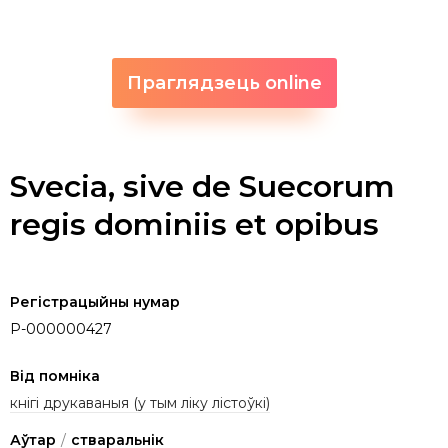
Праглядзець online
Svecia, sive de Suecorum
regis dominiis et opibus
Регістрацыйны нумар
P-000000427
Від помніка
кнігі друкаваныя (у тым ліку лістоўкі)
Аўтар
/
стваральнік