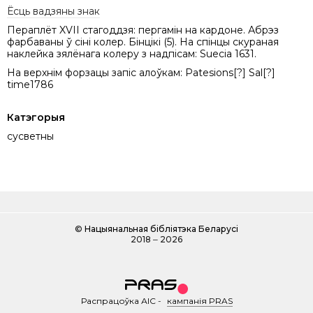
Ёсць вадзяны знак
Пераплёт XVII стагоддзя: пергамін на кардоне. Абрэз
фарбаваны ў сіні колер. Бінцікі (5). На спінцы скураная
наклейка зялёнага колеру з надпісам: Suecia 1631.
На верхнім форзацы запіс алоўкам: Patesions[?] Sal[?]
time1786
Катэгорыя
сусветны
©
Нацыянальная бібліятэка Беларусі
2018 ‒ 2026
Распрацоўка АІС
-
кампанія PRAS