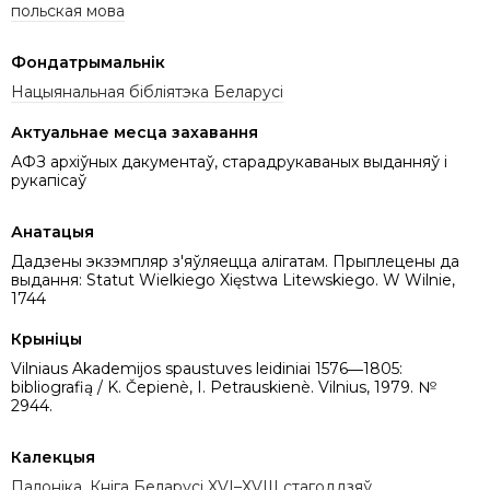
польская мова
Фондатрымальнік
Нацыянальная бібліятэка Беларусі
Актуальнае месца захавання
АФЗ архіўных дакументаў, старадрукаваных выданняў і
рукапісаў
Анатацыя
Дадзены экзэмпляр з'яўляецца алігатам. Прыплецены да
выдання: Statut Wielkiego Xięstwa Litewskiego. W Wilnie,
1744
Крыніцы
Vilniaus Akademijos spaustuves leidiniai 1576―1805:
bibliografią / K. Čepienè, I. Petrauskienè. Vilnius, 1979. №
2944.
Калекцыя
Палоніка
,
Кніга Беларусі XVI–XVIII стагоддзяў