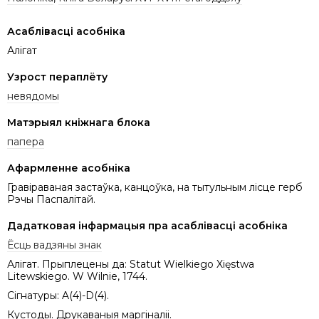
Асаблівасці асобніка
Алігат
Узрост пераплёту
невядомы
Матэрыял кніжнага блока
папера
Афармленне асобніка
Гравіраваная застаўка, канцоўка, на тытульным лісце герб
Рэчы Паспалітай.
Дадатковая інфармацыя пра асаблівасці асобніка
Ёсць вадзяны знак
Алігат. Прыплецены да: Statut Wielkiego Xięstwa
Litewskiego. W Wilnie, 1744.
Сігнатуры: A(4)-D(4).
Кустоды. Друкаваныя маргіналii.