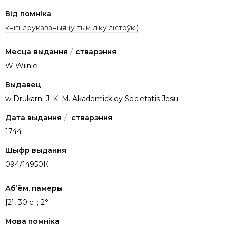
Від помніка
кнігі друкаваныя (у тым ліку лістоўкі)
Месца выдання
/
стварэння
W Wilnie
Выдавец
w Drukarni J. K. M. Akademickiey Societatis Jesu
Дата выдання
/
стварэння
1744
Шыфр выдання
094/14950К
Аб’ём, памеры
[2], 30 c. ; 2°
Мова помніка