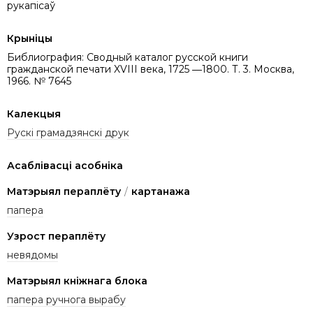
рукапісаў
Крыніцы
Библиография: Сводный каталог русской книги
гражданской печати XVIII века, 1725 ―1800. Т. 3. Москва,
1966. № 7645
Калекцыя
Рускі грамадзянскі друк
Асаблівасці асобніка
Матэрыял пераплёту
/
картанажа
папера
Узрост пераплёту
невядомы
Матэрыял кніжнага блока
папера ручнога вырабу