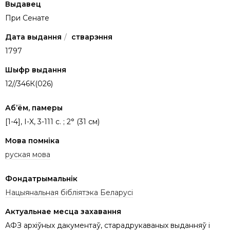
Выдавец
При Сенате
Дата выдання
/
стварэння
1797
Шыфр выдання
12//346К(026)
Аб’ём, памеры
[1-4], I-X, 3-111 с. ; 2° (31 см)
Мова помніка
руская мова
Фондатрымальнік
Нацыянальная бібліятэка Беларусі
Актуальнае месца захавання
АФЗ архіўных дакументаў, старадрукаваных выданняў і