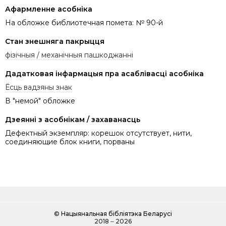
Афармленне асобніка
На обложке библиотечная помета: № 90-й
Стан знешняга пакрыцця
фізічныя / механічныя пашкоджанні
Дадатковая інфармацыя пра асаблівасці асобніка
Ёсць вадзяны знак
В "немой" обложке
Дзеянні з асобнікам / захаванасць
Дефектный экземпляр: корешок отсутствует, нити,
соединяющие блок книги, порваны
©
Нацыянальная бібліятэка Беларусі
2018 ‒ 2026