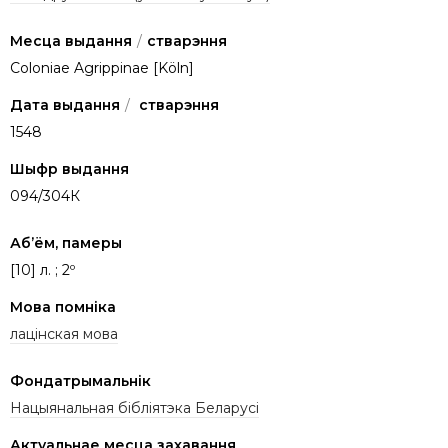
Месца выдання
/
стварэння
Coloniae Agrippinae [Köln]
Дата выдання
/
стварэння
1548
Шыфр выдання
094/304К
Аб’ём, памеры
[10] л. ; 2º
Мова помніка
лацінская мова
Фондатрымальнік
Нацыянальная бібліятэка Беларусі
Актуальнае месца захавання