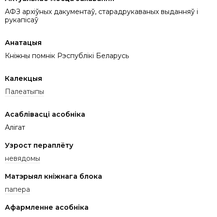
АФЗ архіўных дакументаў, старадрукаваных выданняў і
рукапісаў
Анатацыя
Кніжны помнік Рэспублікі Беларусь
Калекцыя
Палеатыпы
Асаблівасці асобніка
Алігат
Узрост пераплёту
невядомы
Матэрыял кніжнага блока
папера
Афармленне асобніка