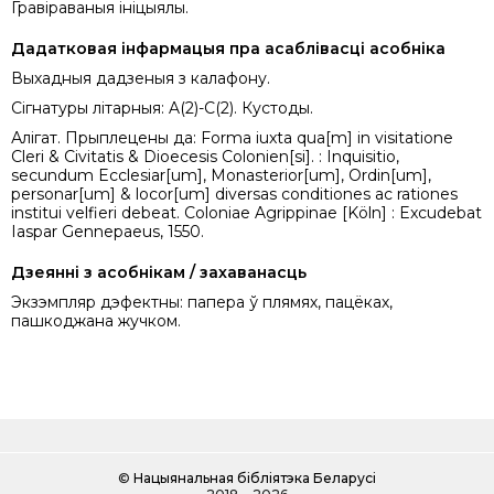
Гравіраваныя ініцыялы.
Дадатковая інфармацыя пра асаблівасці асобніка
Выхадныя дадзеныя з калафону.
Сігнатуры літарныя: A(2)-C(2). Кустоды.
Алігат. Прыплецены да: Forma iuxta qua[m] in visitatione
Cleri & Civitatis & Dioecesis Colonien[si]. : Inquisitio,
secundum Ecclesiar[um], Monasterior[um], Ordin[um],
personar[um] & locor[um] diversas conditiones ac rationes
institui velfieri debeat. Coloniae Agrippinae [Köln] : Excudebat
Iaspar Gennepaeus, 1550.
Дзеянні з асобнікам / захаванасць
Экзэмпляр дэфектны: папера ў плямях, пацёках,
пашкоджана жучком.
©
Нацыянальная бібліятэка Беларусі