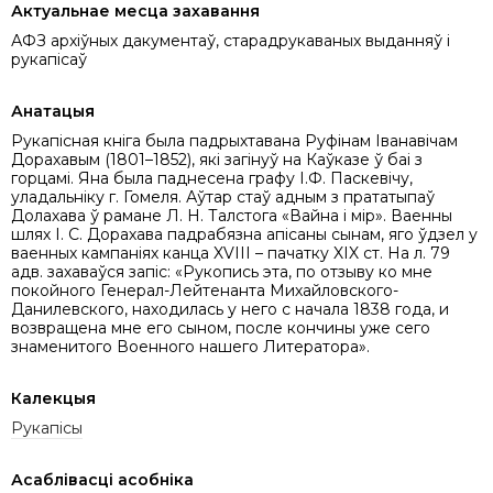
Актуальнае месца захавання
АФЗ архіўных дакументаў, старадрукаваных выданняў і
рукапісаў
Анатацыя
Рукапісная кніга была падрыхтавана Руфінам Іванавічам
Дорахавым (1801–1852), які загінуў на Каўказе ў баі з
горцамі. Яна была паднесена графу І.Ф. Паскевічу,
уладальніку г. Гомеля. Аўтар стаў адным з прататыпаў
Долахава ў рамане Л. Н. Талстога «Вайна і мір». Ваенны
шлях І. С. Дорахава падрабязна апісаны сынам, яго ўдзел у
ваенных кампаніях канца XVIII – пачатку XIX ст. На л. 79
адв. захаваўся запіс: «Рукопись эта, по отзыву ко мне
покойного Генерал-Лейтенанта Михайловского-
Данилевского, находилась у него с начала 1838 года, и
возвращена мне его сыном, после кончины уже сего
знаменитого Военного нашего Литератора».
Калекцыя
Рукапісы
Асаблівасці асобніка