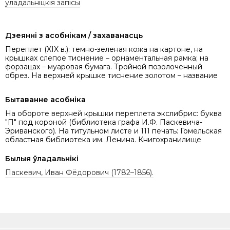
уладальніцкія запісы
Дзеянні з асобнікам / захаванасць
Переплет (XIX в.): темно-зеленая кожа на картоне, на
крышках слепое тиснение – орнаментальная рамка; на
форзацах – муаровая бумага. Тройной позолоченный
обрез. На верхней крышке тиснение золотом – название
Бытаванне асобніка
На обороте верхней крышки переплета экслибрис: буква
"П" под короной (библиотека графа И.Ф. Паскевича-
Эриванского). На титульном листе и 111 печать: Гомельская
областная библиотека им. Ленина. Книгохранилище
Былыя ўладальнікі
Паскевич, Иван Фёдорович (1782–1856).