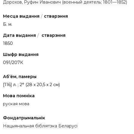
Дорохов, Руфин Иванович (военный деятель; 1801—1852)
Месца выдання
/
стварэння
Б. м.
Дата выдання
/
стварэння
1850
Шыфр выдання
091/207К
Аб’ём, памеры
[116] л. ; 2° (28 х 20,5 х 2 см)
Мова помніка
руская мова
Фондатрымальнік
Нацыянальная бібліятэка Беларусі