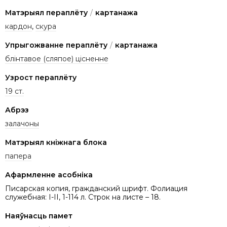
Матэрыял пераплёту
/
картанажа
кардон
,
скура
Упрыгожванне пераплёту
/
картанажа
блінтавое (сляпое) цісненне
Узрост пераплёту
19 ст.
Абрэз
залачоны
Матэрыял кніжнага блока
папера
Афармленне асобніка
Писарская копия, гражданский шрифт. Фолиация
служебная: I-II, 1-114 л. Строк на листе – 18.
Наяўнасць памет