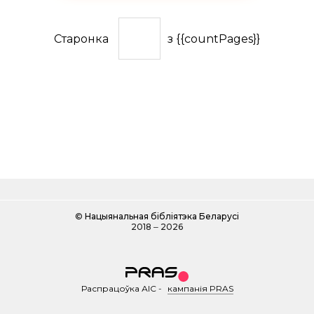
Старонка
з {{countPages}}
©
Нацыянальная бібліятэка Беларусі
2018 ‒ 2026
Распрацоўка АІС
-
кампанія PRAS