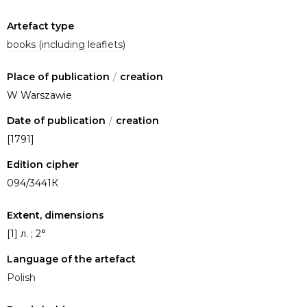
Artefact type
books (including leaflets)
Place of publication
/
creation
W Warszawie
Date of publication
/
creation
[1791]
Edition cipher
094/3441К
Extent, dimensions
[1] л. ; 2°
Language of the artefact
Polish