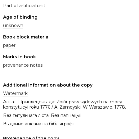
Part of artificial unit
Age of binding
unknown
Book block material
paper
Marks in book
provenance notes
Additional information about the copy
Watermark
Алігат. Прыплецены да: Zbiór praw sądowych na mocy
konstytucyi roku 1776 / A. Zamoyski. W Warszawie, 1778.
Без тытульнага ліста. Без пагінацыі.
Выданне апісана па бібліяграфіі.
Provenance of the copy