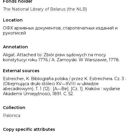
Fonds holder
The National Library of Belarus (the NLB)
Location
ОФХ архивных документов, старопечатных изданий и
рукописей
Annotation
Aligat. Attached to: Zbiór praw sądowych na mocy
konstytucyi roku 1776 / A. Zamoyski. W Warszawie, 1778.
External sources
Estreicher, K. Bibliografia polska / przez K. Estreichera. Cz. 3 :
(Obejmująca druki stóleci XV―XVIII w układzie
abecadłowym). T. 1 (12) : [A―Be]. [Cz. 1]. Kraków : wydanie
Akademii Umiejętności, 1891. C. 52.
Collection
Palonica
Copy specific attributes