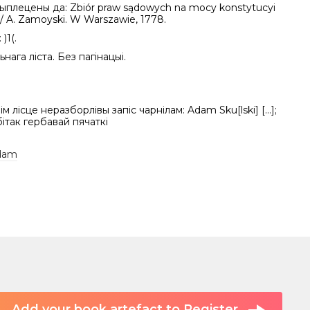
рыплецены да: Zbiór praw sądowych na mocy konstytucyi
 / A. Zamoyski. W Warszawie, 1778.
)1(.
нага ліста. Без пагінацыі.
м лісце неразборлівы запіс чарнілам: Adam Sku[lski] […];
ітак гербавай пячаткі
Adam
Add your book artefact to Register