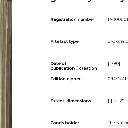
Registration number
P-00000
Artefact type
books (inc
Date of
[1790]
publication
/
creation
Edition cipher
094/3441
Extent, dimensions
[1] л. ; 2°
Fonds holder
The Nation