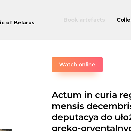
Book artefacts
Colle
ic of Belarus
Watch online
Actum in curia reg
mensis decembris
deputacya do uł
greko-oryentalny