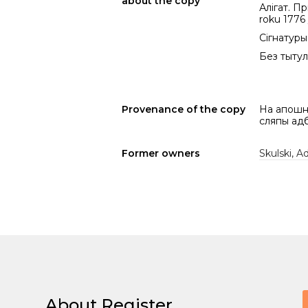
about the copy
Алігат. П
roku 1776
Сігнатуры: 
Без тытуль
Provenance of the copy
На апошні
сляпы адб
Former owners
Skulski, 
About Register