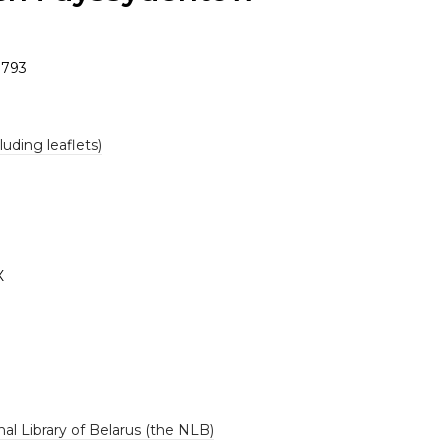
1793
luding leaflets)
К
al Library of Belarus (the NLB)