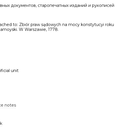
вных документов, старопечатных изданий и рукописей
ttached to: Zbiór praw sądowych na mocy konstytucyi roku
 Zamoyski. W Warszawie, 1778.
ficial unit
ce notes
k