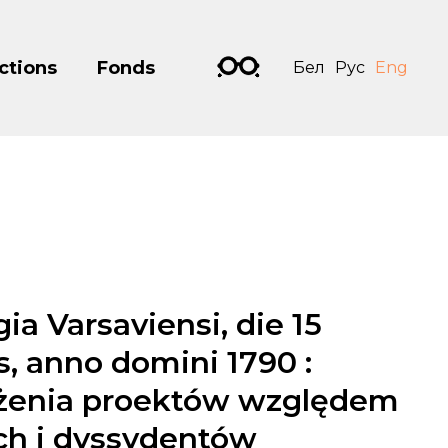
ctions
Fonds
Бел
Рус
Eng
ia Varsaviensi, die 15
, anno domini 1790 :
ożenia proektów względem
ch i dyssydentów