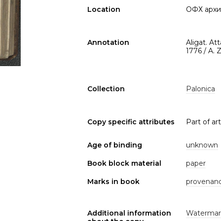
Location
ОФХ архи
Annotation
Aligat. A
1776 / A.
Collection
Palonica
Copy specific attributes
Part of arti
Age of binding
unknown
Book block material
paper
Marks in book
provenan
Additional information
Watermar