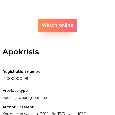
Watch online
Apokrisis
Registration number
P-000000199
Artefact type
books (including leaflets)
Author
/
creator
Хрыстафор Філалет (1564 або 1565—каля 1624)