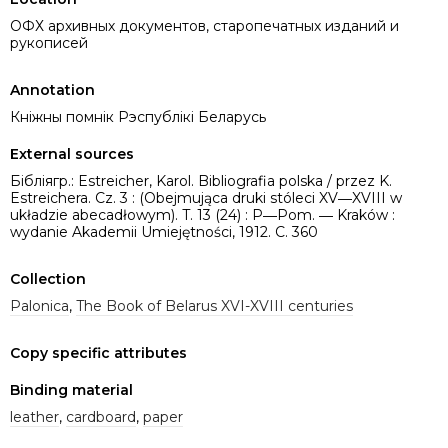
ОФХ архивных документов, старопечатных изданий и
рукописей
Annotation
Кніжны помнік Рэспублікі Беларусь
External sources
Бібліягр.: Estreicher, Karol. Bibliografia polska / przez K.
Estreichera. Cz. 3 : (Obejmująca druki stóleci XV―XVIII w
układzie abecadłowym). T. 13 (24) : P―Pom. ― Kraków :
wydanie Akademii Umiejętności, 1912. C. 360
Collection
Palonica
,
The Book of Belarus XVI-XVIII centuries
Copy specific attributes
Binding material
leather
,
cardboard
,
paper