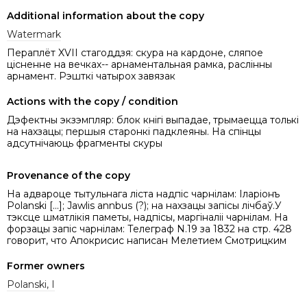
Additional information about the copy
Watermark
Пераплёт XVII стагоддзя: скура на кардоне, сляпое
цісненне на вечках-- арнаментальная рамка, раслінны
арнамент. Рэшткі чатырох завязак
Actions with the copy / condition
Дэфектны экзэмпляр: блок кнігі выпадае, трымаецца толькі
на нахзацы; першыя старонкі падклеяны. На спінцы
адсутнічаюць фрагменты скуры
Provenance of the copy
На адвароце тытульнага ліста надпіс чарнілам: Iларiонъ
Polanski [...]; Jawlis annbus (?); на нахзацы запісы лічбаў.У
тэксце шматлікія паметы, надпісы, маргіналii чарнілам. На
форзацы запіс чарнілам: Телеграф N.19 за 1832 на стр. 428
говорит, что Апокрисис написан Мелетием Смотрицким
Former owners
Polanski, І