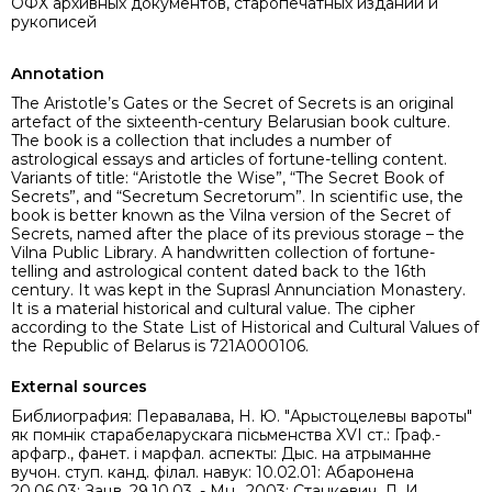
ОФХ архивных документов, старопечатных изданий и
рукописей
Annotation
The Aristotle’s Gates or the Secret of Secrets is an original
artefact of the sixteenth-century Belarusian book culture.
The book is a collection that includes a number of
astrological essays and articles of fortune-telling content.
Variants of title: “Aristotle the Wise”, “The Secret Book of
Secrets”, and “Secretum Secretorum”. In scientific use, the
book is better known as the Vilna version of the Secret of
Secrets, named after the place of its previous storage – the
Vilna Public Library. A handwritten collection of fortune-
telling and astrological content dated back to the 16th
century. It was kept in the Suprasl Annunciation Monastery.
It is a material historical and cultural value. The cipher
according to the State List of Historical and Cultural Values of
the Republic of Belarus is 721A000106.
External sources
Библиография: Перавалава, Н. Ю. "Арыстоцелевы вароты"
як помнiк старабеларускага пiсьменства XVI ст.: Граф.-
арфагр., фанет. і марфал. аспекты: Дыс. на атрыманне
вучон. ступ. канд. філал. навук: 10.02.01: Абаронена
20.06.03: Зацв. 29.10.03. - Мн., 2003; Станкевич, Л. И.