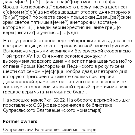
дана м[не?] [от?] [...]ана шва[к?]гира моего от п[а]на
Яроша Каспоровича Лединского в року тисеча шест сот
с[е]мом м[е]с[я]ца ноябра двадцат второго дня которую я
Гри[ы?]горей по животе своем прыцеркви Девя...[ов?]ской
храм светое пятницы в[ечне?] анепорочни зоставуе
которое кни[...] кажды верны хрестиянин аиле гре[...]о
веры [чытати?] и учытис[...] [...]удет.
На внутренней стороне верхней крышки запись, дословно
воспроизводящая текст первоначальной записи Григория.
Выполнена черными чернилами белорусской скорописью
1-ой трети XVII в.: Сия книга рекомая донауки и
вырозуменя людского дана ми ест от пана швакгъра мойго
от пана Яроша Каспоровича Лединского в року тисеча
шести сот семом м[е]с[я]ца ноябра двадцат втораго дня
которую я Грыгорей по жывоте своемъ пры церкви
Девятковской храме светое пятницы вечне анепорочне
зоставуе которое книги кажный верный крестиянин аиле
грецкое веры чытати и учытисе будет.
На корешке наклейки: 55; 22. На обороте верхней крышки
проставлено: С 55 [кодекс хранился в библиотеке
Супрасльского Благовещенского монастыря].
Former owners
Супрасльский Благовещенский монастырь