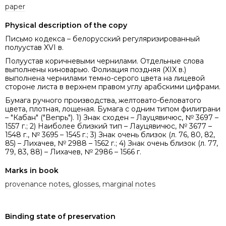
paper
Physical description of the copy
Письмо кодекса – белорусский регуляризированный
полуустав XVI в.
Полуустав коричневыми чернилами. Отдельные слова
выполнены киноварью. Фолиация поздняя (XIX в.)
выполнена чернилами темно-серого цвета на лицевой
стороне листа в верхнем правом углу арабскими цифрами.
Бумага ручного производства, желтовато-беловатого
цвета, плотная, лощеная. Бумага с одним типом филиграни
– "Кабан" ("Вепрь"). 1) Знак сходен – Лауцявичюс, № 3697 –
1557 г.; 2) Наиболее близкий тип – Лауцявичюс, № 3677 –
1548 г., № 3695 – 1545 г.; 3) Знак очень близок (л. 76, 80, 82,
85) – Лихачев, № 2988 – 1562 г.; 4) Знак очень близок (л. 77,
79, 83, 88) – Лихачев, № 2986 – 1566 г.
Marks in book
provenance notes
,
glosses, marginal notes
Binding state of preservation