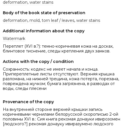
deformation
,
water stains
Body of the book state of preservation
deformation
,
mold
,
torn leaf / leaves
,
water stains
Additional information about the copy
Watermark
Переплет (XVI в.?): темно-коричневая кожа на досках,
блинтовое тиснение, следы крепления двух замков.
Actions with the copy / condition
Сохранность: кодекс не имеет начала и конца.
Припереплетные листы отсутствуют. Верхняя крышка
разломана, на нижней трещина, кожа потерта, порезана,
повреждена жучком; бумага загрязнена, в разводах от
воды, следы плесени
Provenance of the copy
На внутренней стороне верхней крышки запись
коричневыми чернилами белорусской скорописью 2-ой
половины XVI в.: Сия книга рекомая донауки ивирозомен
[людского?] рекомая донауку ивиразумено людского