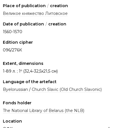
Place of publication
/
creation
Великое княжество Литовское
Date of publication
/
creation
1560-1570
Edition cipher
096/276К
Extent, dimensions
1-89 л. ; 1º (32,4-32,5х21,5 см)
Language of the artefact
Byelorussian
/
Church Slavic (Old Church Slavonic)
Fonds holder
The National Library of Belarus (the NLB)
Location