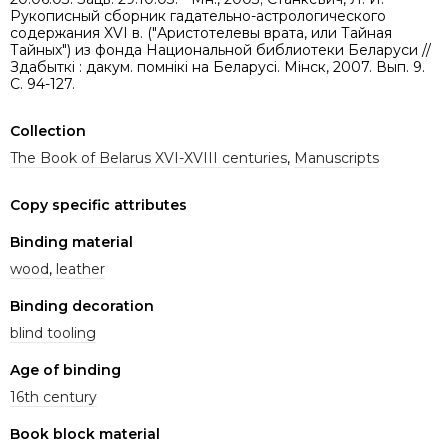
Рукописный сборник гадательно-астрологического
содержания XVI в. ("Аристотелевы врата, или Тайная
Тайных") из фонда Национальной библиотеки Беларуси //
Здабыткі : дакум. помнікі на Беларусі. Мінск, 2007. Вып. 9.
С. 94-127.
Collection
The Book of Belarus XVI-XVIII centuries
,
Manuscripts
Copy specific attributes
Binding material
wood
,
leather
Binding decoration
blind tooling
Age of binding
16th century
Book block material