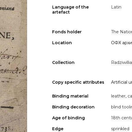
Language of the
Latin
artefact
Fonds holder
The Nation
Location
ОФХ архи
Collection
Radziwilli
Copy specific attributes
Artificial u
Binding material
leather
,
c
Binding decoration
blind tool
Age of binding
18th cent
Edge
sprinkled