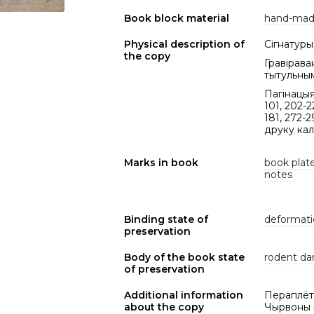
Book block material
hand-mad
Physical description of
Сігнатуры:
the copy
Гравірава
тытульным
Пагінацыя: 
101, 202-2
181, 272-2
друку кал
Marks in book
book plate 
notes
Binding state of
deformat
preservation
Body of the book state
rodent d
of preservation
Additional information
Пераплёт X
about the copy
Чырвоны к