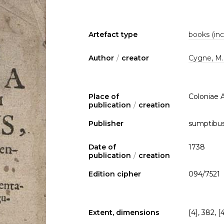
Artefact type
books (inc
Author
/
creator
Cygne, M.
Place of
Coloniae A
publication
/
creation
Publisher
sumptibus
Date of
1738
publication
/
creation
Edition cipher
094/7521
Extent, dimensions
[4], 382, [