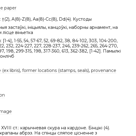
e paper
 †(2), A(8)-Z(8), Aa(8)-Cc(8), Dd(4). Кустоды
ныя застаўкі, ініцыялы, канцоўкі, наборны арнамент, на
 лісце віньетка
[1-4], 1-55, 54, 57-67, 52, 69-82, 38, 84-102, 303, 104-200,
22, 232, 224-227, 227, 228-237, 246, 239-262, 265, 264-270,
97, 198, 299-315, 198, 317-360, 613, 362-382, [1-42]. Памылкі
онлічб
(ex libris)
,
former locations (stamps, seals)
,
provenance
ion
amage
VIII ст.: карычневая скура на кардоне. Бінцікі (4).
рапаны абрэз. На спінцы сляпое цісненне з