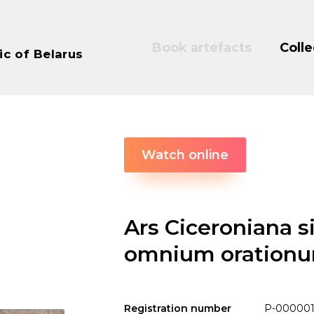
Book artefacts
Colle
ic of Belarus
Watch online
Ars Ciceroniana si
omnium orationum
Registration number
P-00000