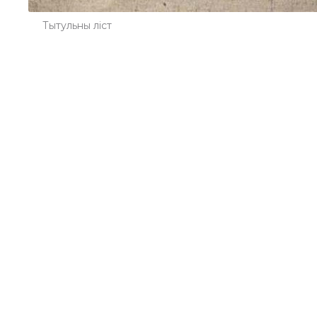
Тытульны ліст