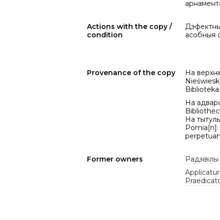
арнамента
Actions with the copy /
Дэфектны
condition
асобныя 
Provenance of the copy
На верхні
Nieświesk
Bibliotek
На адваро
Bibliothe
На тытульн
Pomia[n].
perpetua
Former owners
Радзівілы
Applicatu
Praedica