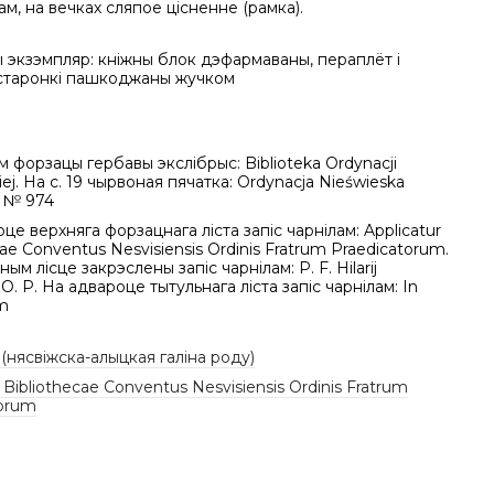
м, на вечках сляпое цісненне (рамка).
 экзэмпляр: кніжны блок дэфармаваны, пераплёт і
старонкі пашкоджаны жучком
м форзацы гербавы экслібрыс: Biblioteka Ordynacji
iej. На с. 19 чырвоная пячатка: Ordynacja Nieświeska
a № 974
це верхняга форзацнага ліста запіс чарнілам: Applicatur
cae Conventus Nesvisiensis Ordinis Fratrum Praedicatorum.
ым лісце закрэслены запіс чарнілам: P. F. Hilarij
 O. P. На адвароце тытульнага ліста запіс чарнілам: In
m
 (нясвіжска-алыцкая галіна роду)
r Bibliothecae Conventus Nesvisiensis Ordinis Fratrum
torum