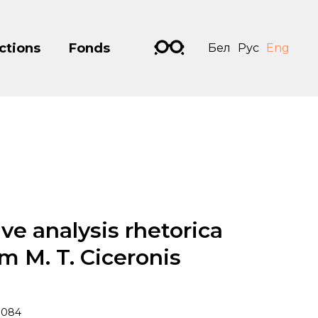
ctions
Fonds
Бел
Рус
Eng
ve analysis rhetorica
 M. T. Ciceronis
1084