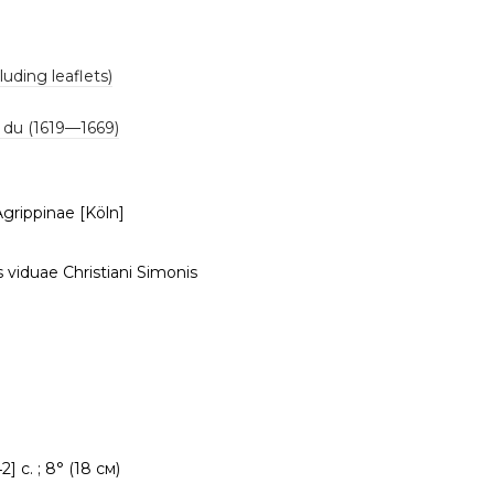
luding leaflets)
 du (1619—1669)
grippinae [Köln]
 viduae Christiani Simonis
42] c. ; 8° (18 см)