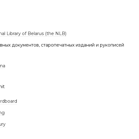
al Library of Belarus (the NLB)
вных документов, старопечатных изданий и рукописей
ana
nit
ardboard
ing
ury