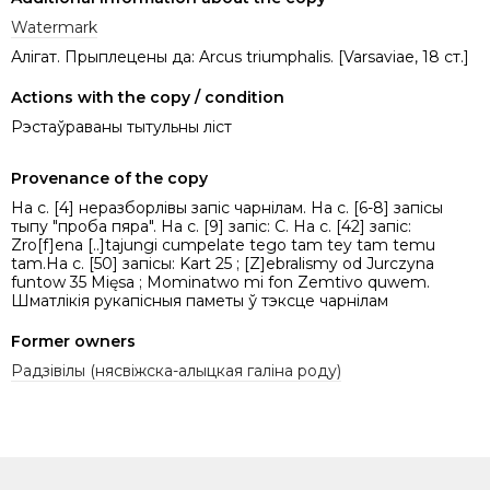
Watermark
Алігат. Прыплецены да: Arcus triumphalis. [Varsaviae, 18 ст.]
Actions with the copy / condition
Рэстаўраваны тытульны ліст
Provenance of the copy
На с. [4] неразборлівы запіс чарнілам. На с. [6-8] запісы
тыпу "проба пяра". На с. [9] запіс: С. На с. [42] запіс:
Zro[f]ena [..]tajungi cumpelate tego tam tey tam temu
tam.На с. [50] запісы: Kart 25 ; [Z]ebralismy od Jurczyna
funtow 35 Mięsa ; Mominatwo mi fon Zemtivo quwem.
Шматлікія рyкапісныя паметы ў тэксце чарнілам
Former owners
Радзівілы (нясвіжска-алыцкая галіна роду)