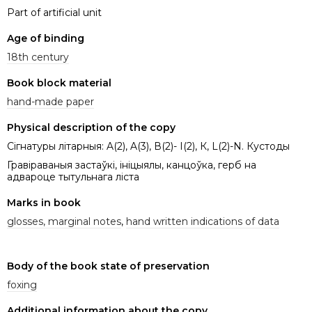
Part of artificial unit
Age of binding
18th century
Book block material
hand-made paper
Physical description of the copy
Сігнатуры літарныя: A(2), A(3), В(2)- І(2), К, L(2)-N. Кустоды
Гравіраваныя застаўкі, ініцыялы, канцоўка, герб на
адвароце тытульнага ліста
Marks in book
glosses, marginal notes
,
hand written indications of data
Body of the book state of preservation
foxing
Additional information about the copy