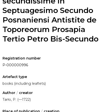
secundissimè in
Septuagesimo Secundo
Posnaniensi Antistite de
Toporeorum Prosapia
Tertio Petro Bis-Secundo
Registration number
P-000000996
Artefact type
books (including leaflets)
Author
/
creator
Tarło, P. (—1722)
Place of publication
/
creation