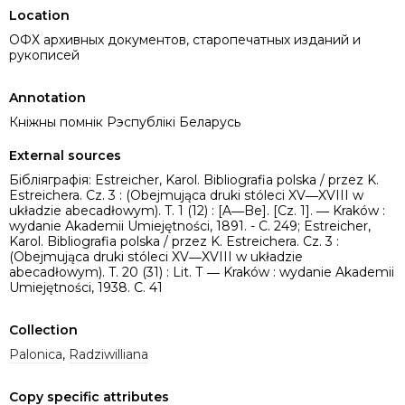
Location
ОФХ архивных документов, старопечатных изданий и
рукописей
Annotation
Кніжны помнік Рэспублікі Беларусь
External sources
Бібліяграфія: Estreicher, Karol. Bibliografia polska / przez K.
Estreichera. Cz. 3 : (Obejmująca druki stóleci XV―XVIII w
układzie abecadłowym). T. 1 (12) : [A―Be]. [Cz. 1]. ― Kraków :
wydanie Akademii Umiejętności, 1891. - C. 249; Estreicher,
Karol. Bibliografia polska / przez K. Estreichera. Cz. 3 :
(Obejmująca druki stóleci XV―XVIII w układzie
abecadłowym). T. 20 (31) : Lit. Т ― Kraków : wydanie Akademii
Umiejętności, 1938. C. 41
Collection
Palonica
,
Radziwilliana
Copy specific attributes