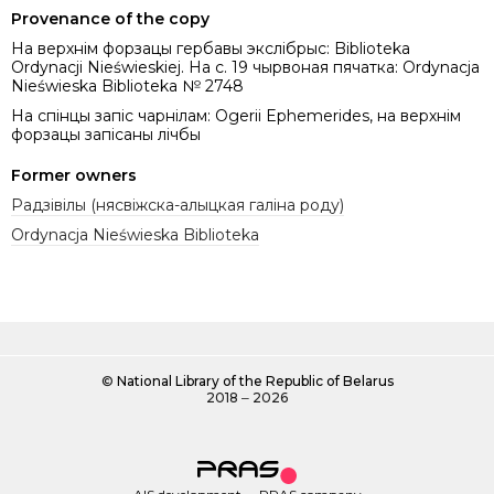
Provenance of the copy
На верхнім форзацы гербавы экслібрыс: Biblioteka
Ordynacji Nieświeskiej. На с. 19 чырвоная пячатка: Ordynacja
Nieświeska Biblioteka № 2748
На спінцы запіс чарнілам: Ogerii Ephemerides, на верхнім
форзацы запісаны лічбы
Former owners
Радзівілы (нясвіжска-алыцкая галіна роду)
Ordynacja Nieświeska Biblioteka
©
National Library of the Republic of Belarus
2018 ‒ 2026