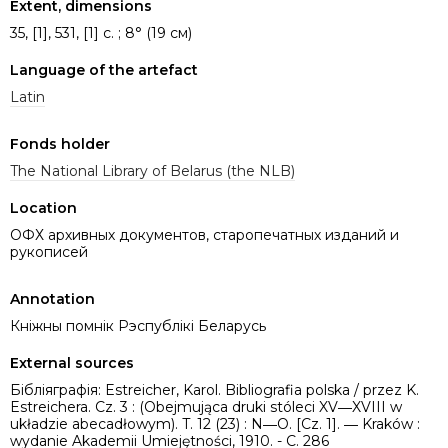
Extent, dimensions
35, [1], 531, [1] с. ; 8° (19 см)
Language of the artefact
Latin
Fonds holder
The National Library of Belarus (the NLB)
Location
ОФХ архивных документов, старопечатных изданий и
рукописей
Annotation
Кніжны помнік Рэспублікі Беларусь
External sources
Бібліяграфія: Estreicher, Karol. Bibliografia polska / przez K.
Estreichera. Cz. 3 : (Obejmująca druki stóleci XV―XVIII w
układzie abecadłowym). T. 12 (23) : N―O. [Cz. 1]. ― Kraków :
wydanie Akademii Umiejętności, 1910. - C. 286