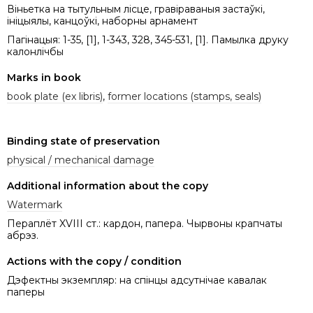
Віньетка на тытульным лісце, гравіраваныя застаўкі,
ініцыялы, канцоўкі, наборны арнамент
Пагінацыя: 1-35, [1], 1-343, 328, 345-531, [1]. Памылка друку
калонлічбы
Marks in book
book plate (ex libris)
,
former locations (stamps, seals)
Binding state of preservation
physical / mechanical damage
Additional information about the copy
Watermark
Пераплёт XVIII ст.: кардон, папера. Чырвоны крапчаты
абрэз.
Actions with the copy / condition
Дэфектны экземпляр: на спінцы адсутнічае кавалак
паперы