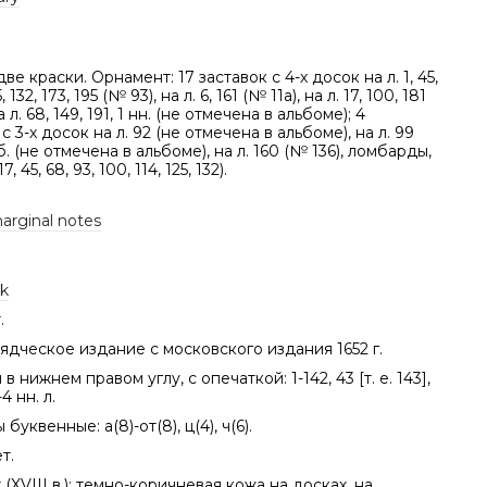
ве краски. Орнамент: 17 заставок с 4-х досок на л. 1, 45,
5, 132, 173, 195 (№ 93), на л. 6, 161 (№ 11а), на л. 17, 100, 181
а л. 68, 149, 191, 1 нн. (не отмечена в альбоме); 4
с 3-х досок на л. 92 (не отмечена в альбоме), на л. 99
б. (не отмечена в альбоме), на л. 160 (№ 136), ломбарды,
17, 45, 68, 93, 100, 114, 125, 132).
marginal notes
k
.
дческое издание с московского издания 1652 г.
 нижнем правом углу, с опечаткой: 1-142, 43 [т. е. 143],
4 нн. л.
буквенные: а(8)-от(8), ц(4), ч(6).
т.
(XVIII в.): темно-коричневая кожа на досках, на