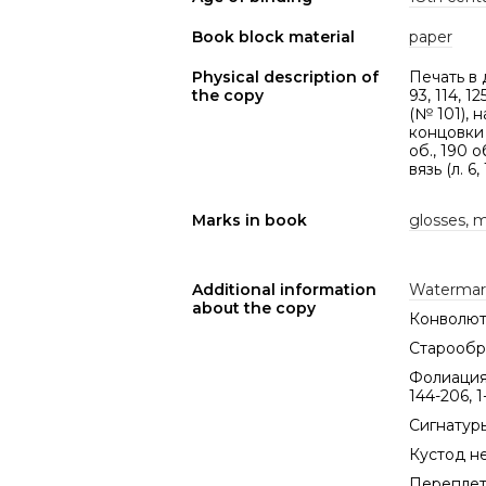
Book block material
paper
Physical description of
Печать в д
the copy
93, 114, 12
(№ 101), н
концовки 
об., 190 о
вязь (л. 6, 
Marks in book
glosses, 
Additional information
Watermar
about the copy
Конволют
Старообря
Фолиация в
144-206, 1-
Сигнатуры 
Кустод не
Переплет 