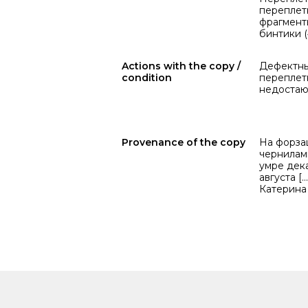
переплет
фрагмент
бинтики (
Actions with the copy /
Дефектны
condition
переплет
недостаю
Provenance of the copy
На форза
чернилами
умре дека
августа [
Катерина 