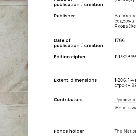
publication
/
creation
Publisher
В собств
содержат
Якова Же
Date of
1786
publication
/
creation
Edition cipher
12РК2865
Extent, dimensions
1-206, 1-4 
строк – 89
Contributors
Рукавишни
Железнико
Fonds holder
The Nation