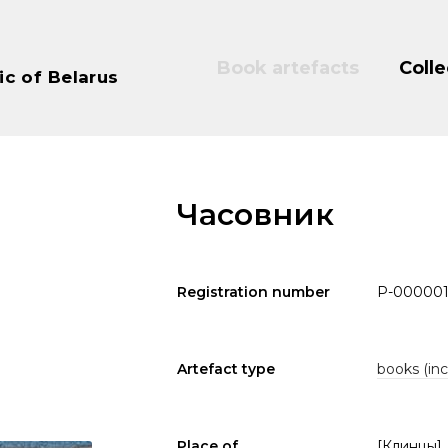
Book artefacts
Colle
ic of Belarus
Часовник
Registration number
P-00000
Artefact type
books (inc
Place of
[Клинцы]