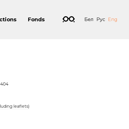
ctions
Fonds
Бел
Рус
Eng
1404
luding leaflets)