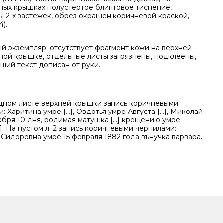
ных крышках полустертое блинтовое тиснение,
ы 2-х застежек, обрез окрашен коричневой краской,
4).
й экземпляр: отсутствует фрагмент кожи на верхней
ной крышке, отдельные листы загрязнены, подклеены,
щий текст дописан от руки.
цном листе верхней крышки запись коричневыми
: Харитина умре [...], Овдотья умре Августа [...], Миколай
бря 10 дня, родимая матушка [...] крещению умре
...]. На пустом л. 2 запись коричневыми чернилами:
Сидоровна умре 15 февраля 1882 года вънучка варвара.