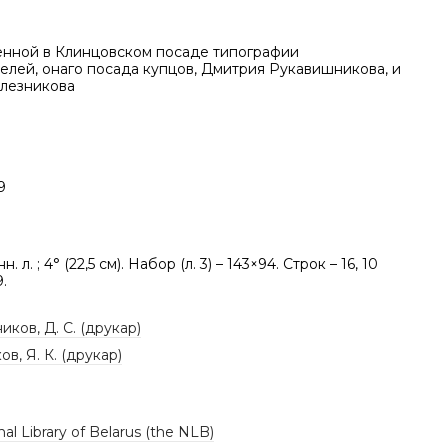
енной в Клинцовском посаде типографии
елей, онаго посада купцов, Дмитрия Рукавишникова, и
лезникова
9
нн. л. ; 4° (22,5 см). Набор (л. 3) – 143×94. Строк – 16, 10
.
ков, Д. С. (друкар)
в, Я. К. (друкар)
al Library of Belarus (the NLB)