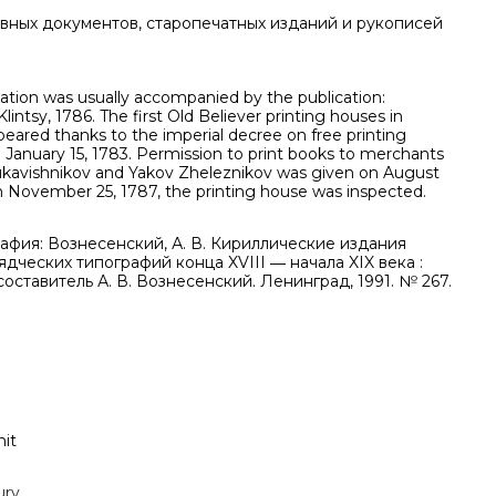
вных документов, старопечатных изданий и рукописей
cation was usually accompanied by the publication:
Klintsy, 1786. The first Old Believer printing houses in
peared thanks to the imperial decree on free printing
 January 15, 1783. Permission to print books to merchants
kavishnikov and Yakov Zheleznikov was given on August
On November 25, 1787, the printing house was inspected.
афия: Вознесенский, А. В. Кириллические издания
дческих типографий конца XVIII ― начала XIX века :
 составитель А. В. Вознесенский. Ленинград, 1991. № 267.
nit
ury