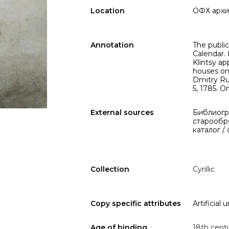
Location
ОФХ архи
Annotation
The publi
Calendar. 
Klintsy ap
houses on
Dmitry Ru
5, 1785. 
External sources
Библиогр
старообря
каталог /
Collection
Cyrillic
Copy specific attributes
Artificial u
Age of binding
18th cent