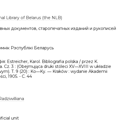
al Library of Belarus (the NLB)
вных документов, старопечатных изданий и рукописей
мнік Рэспублікі Беларусь
ія: Estreicher, Karol. Bibliografia polska / przez K.
a. Cz. 3 : (Obejmująca druki stóleci XV―XVIII w układzie
ym). T. 9 (20) : Ko―Ky. ― Kraków : wydanie Akademii
ci, 1905. - C. 44
Radziwilliana
ficial unit