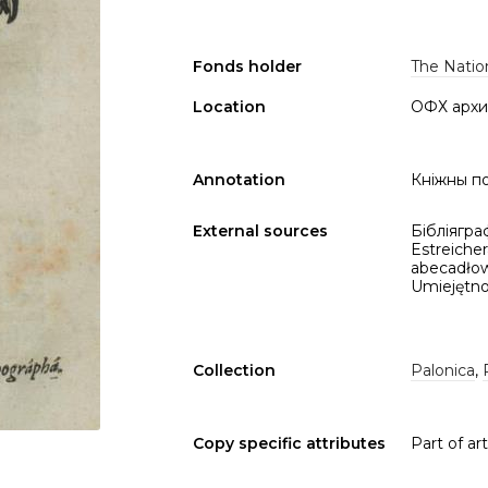
Fonds holder
The Nation
Location
ОФХ архи
Annotation
Кніжны по
External sources
Бібліяграф
Estreicher
abecadłow
Umiejętnoś
Collection
Palonica
,
Copy specific attributes
Part of arti