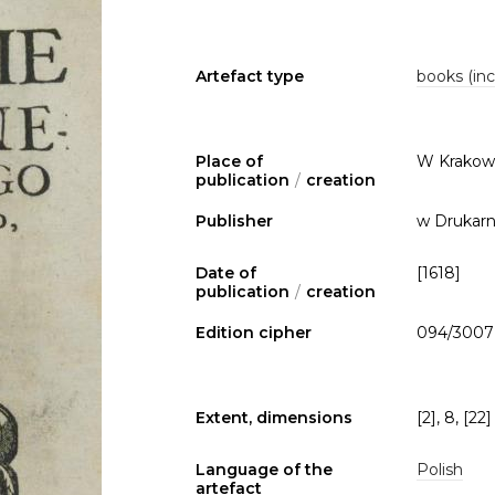
Artefact type
books (inc
Place of
W Krakow
publication
/
creation
Publisher
w Drukarni
Date of
[1618]
publication
/
creation
Edition cipher
094/300
Extent, dimensions
[2], 8, [22]
Language of the
Polish
artefact