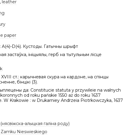
,
leather
ing
ury
e paper
: A(4)-D(4). Кустоды. Гатычны шрыфт
ная застаўка, ініцыялы, герб на тытульным лісце
k
XVIII ст.: карычневая скура на кардоне, на спінцы
ненне, бінцікі (3).
рыплецены да: Constitucie statuta y przywileie na walnych
koronnych od roku pańskie 1550 aż do roku 1637
. W Krakowie : w Drukarniey Andrzeia Piotrkowczyka, 1637
 (нясвіжска-алыцкая галіна роду)
a Zamku Nieswieskiego