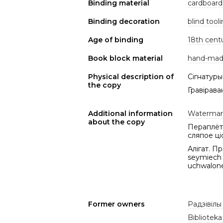
Binding material
cardboard
Binding decoration
blind tool
Age of binding
18th cent
Book block material
hand-mad
Physical description of
Сігнатуры
the copy
Гравірава
Additional information
Watermar
about the copy
Пераплёт 
сляпое ціс
Алігат. П
seymiech 
uchwalone
Former owners
Радзівілы
Bibliotek