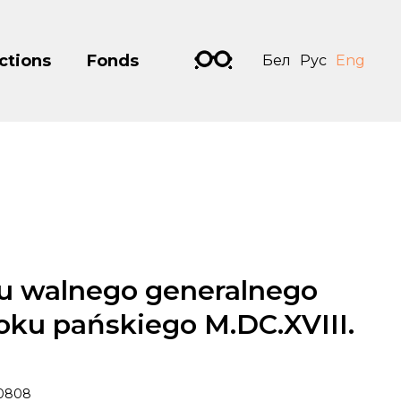
ctions
Fonds
Бел
Рус
Eng
u walnego generalnego
oku pańskiego M.DC.XVIII.
0808