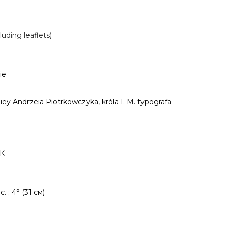
luding leaflets)
ie
ey Andrzeia Piotrkowczyka, króla I. M. typografa
7К
 c. ; 4° (31 см)