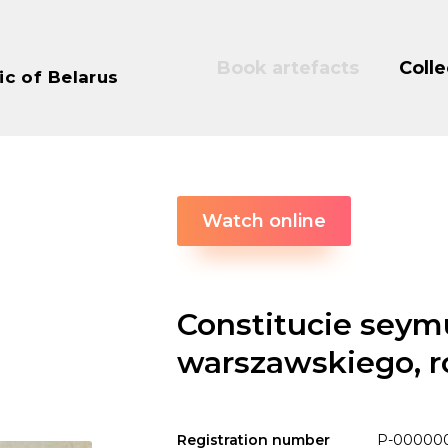
Book artefacts
Colle
ic of Belarus
Watch online
Constitucie seym
warszawskiego, r
Registration number
P-00000