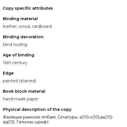
Copy specific attributes
Binding material
leather
,
wood
,
cardboard
Binding decoration
blind tooling
Age of binding
16th century
Edge
painted (stained)
Book block material
hand-made paper
Physical description of the copy
Фаліяцыя рымскімі лічбамі. Сігнатуры: a(10)-z(10),aa(10)-
qq(12). Гатычны шрыфт.