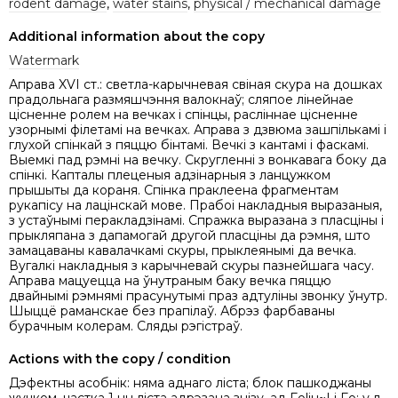
rodent damage
,
water stains
,
physical / mechanical damage
Additional information about the copy
Watermark
Аправа XVI ст.: светла-карычневая свіная скура на дошках
прадольнага размяшчэння валокнаў; сляпое лінейнае
цісненне ролем на вечках і спінцы, раслiннае цісненне
узорнымі філетамі на вечках. Аправа з дзвюма зашпількамi i
глухой спінкай з пяццю бінтамі. Вечкі з кантамi i фаскамі.
Выемкі пад рэмні на вечку. Скругленні з вонкавага боку да
спінкі. Капталы плеценыя адзінарныя з ланцужком
прышыты да кораня. Спінка праклеена фрагментам
рукапісу на лацінскай мове. Прабоі накладныя выразаныя,
з устаўнымі перакладзінамі. Спражка выразана з пласцiны і
прыкляпана з дапамогай другой пласціны да рэмня, што
замацаваны кавалачкамі скуры, прыклеянымі да вечка.
Вугалкі накладныя з карычневай скуры пазнейшага часу.
Аправа мацуецца на ўнутраным баку вечка пяццю
двайнымі рэмнямі прасунутымі праз адтуліны звонку ўнутр.
Шыццё раманскае без прапілаў. Абрэз фарбаваны
бурачным колерам. Сляды рэгістраў.
Actions with the copy / condition
Дэфектны асобнік: няма аднаго ліста; блок пашкоджаны