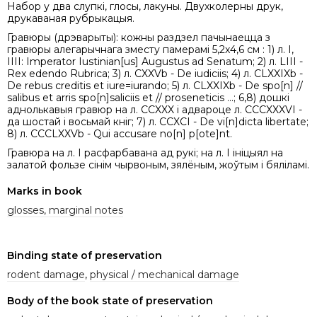
Набор у два слупкі, глосы, лакуны. Двухколерны друк,
друкаваная рубрыкацыя.
Гравюры (дрэварыты): кожны раздзел пачынаецца з
гравюры алегарычнага зместу памерамi 5,2x4,6 см : 1) л. І,
IIII: Imperator Iustinian[us] Augustus ad Senatum; 2) л. LIII -
Rex edendo Rubrica; 3) л. CXXVb - De iudiciis; 4) л. CLXXIXb -
De rebus creditis et iure=iurando; 5) л. CLXXIXb - De spo[n] //
salibus et arris spo[n]saliciis et // proseneticis ...; 6,8) дошкі
аднолькавыя гравюр на л. CCXXX i адвароце л. CCCXXXVI -
да шостай і восьмай кніг; 7) л. CCXCI - De vi[n]dicta libertate;
8) л. CCCLXXVb - Qui accusare no[n] p[ote]nt.
Гравюра на л. І расфарбавана ад рукі; на л. І ініцыял на
залатой фользе сiнім чырвоным, зялёным, жоўтым і бяліламi.
Marks in book
glosses, marginal notes
Binding state of preservation
rodent damage
,
physical / mechanical damage
Body of the book state of preservation