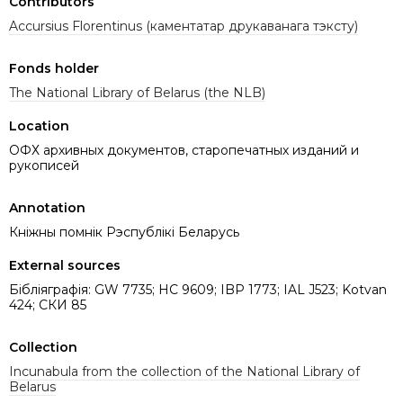
Contributors
Accursius Florentinus (каментатар друкаванага тэксту)
Fonds holder
The National Library of Belarus (the NLB)
Location
ОФХ архивных документов, старопечатных изданий и
рукописей
Annotation
Кніжны помнік Рэспублікі Беларусь
External sources
Бібліяграфія: GW 7735; HC 9609; IBP 1773; IAL J523; Kotvan
424; СКИ 85
Collection
Incunabula from the collection of the National Library of
Belarus