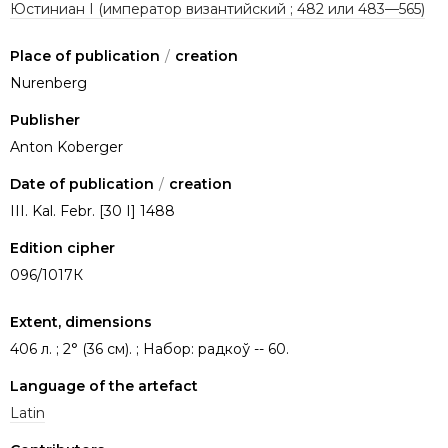
Юстиниан I (император византийский ; 482 или 483—565)
Place of publication
/
creation
Nurenberg
Publisher
Anton Koberger
Date of publication
/
creation
III. Kal. Febr. [30 I] 1488
Edition cipher
096/1017К
Extent, dimensions
406 л. ; 2° (36 см). ; Набор: радкоў -- 60.
Language of the artefact
Latin