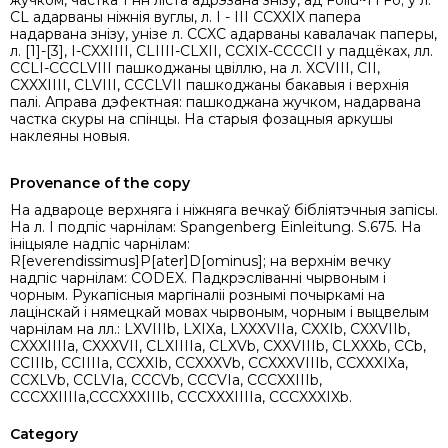
жучком, частка 1 нн ліста адрэзана знізу, ад Foliu~I i Fo; у л.
CL адарваны ніжнія вуглы, л. І - III CCXXIX папера
надарвана знізу, унізе л. CCXC адарваны кавалачак паперы,
л. [1]-[3], I-CXXIIII, CLIIII-CLXII, CCXIX-CCCCII у падцёках, лл.
CCLI-CCCLVIII пашкоджаны цвіллю, на л. XCVIII, CII,
CXXXIIII, CLVIII, CCCLVII пашкоджаны бакавыя i верхнія
палi. Аправа дэфектная: пашкоджана жучком, надарвана
частка скуры на спінцы. На старыя фозацныя аркушы
наклеяны новыя.
Provenance of the copy
На адвароце верхняга і ніжняга вечкаў бібліятэчныя запісы.
На л. І подпіс чарнілам: Spangenberg Einleitung. S.675. На
ініцыяле надпіс чарнілам:
R[everendissimus]P[ater]D[ominus]; на верхнім вечку
надпіс чарнілам: CODEX. Падкрэслiванні чырвоным і
чорным. Рукапісныя маргіналii рознымі почыркамі на
лацiнскай і нямецкай мовах чырвоным, чорным і выцвелым
чарнілам на лл.: LXVIIIb, LXIXa, LXXXVIIa, CXXIb, CXXVIIb,
CXXXIIIIa, CXXXVII, CLXIIIIa, CLXVb, CXXVIIIb, CLXXXb, CCb,
CCIIIb, CCIIIIa, CCXXIb, CCXXXVb, CCXXXVIIIb, CCXXXIXa,
CCXLVb, CCLVIa, CCCVb, CCCVIa, CCCXXIIIb,
CCCXXIIIIa,CCCXXXIIIb, CCCXXXIIIIa, CCCXXXIXb.
Category