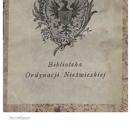
Экслібрыс