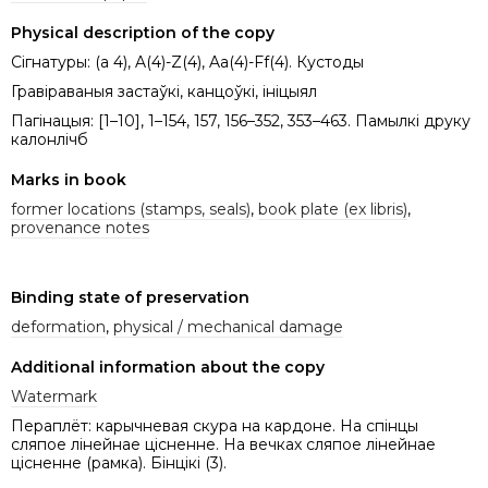
Physical description of the copy
Сігнатуры: (а 4), A(4)-Z(4), Aa(4)-Ff(4). Кустоды
Гравіраваныя застаўкі, канцоўкі, ініцыял
Пагінацыя: [1–10], 1–154, 157, 156–352, 353–463. Памылкі друку
калонлічб
Marks in book
former locations (stamps, seals)
,
book plate (ex libris)
,
provenance notes
Binding state of preservation
deformation
,
physical / mechanical damage
Additional information about the copy
Watermark
Пераплёт: карычневая скура на кардоне. На спінцы
сляпое лінейнае цісненне. На вечках сляпое лінейнае
цісненне (рамка). Бінцікі (3).