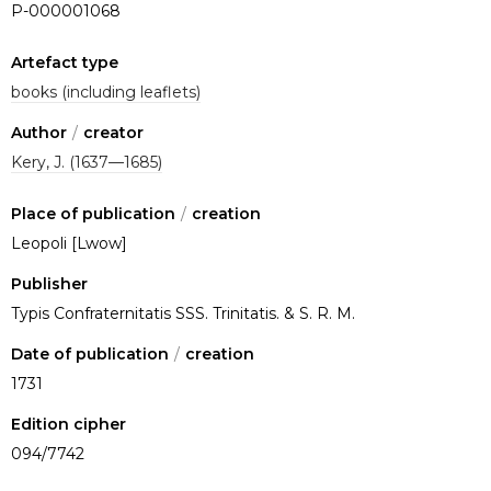
P-000001068
Artefact type
books (including leaflets)
Author
/
creator
Kery, J. (1637—1685)
Place of publication
/
creation
Leopoli [Lwow]
Publisher
Typis Confraternitatis SSS. Trinitatis. & S. R. M.
Date of publication
/
creation
1731
Edition cipher
094/7742