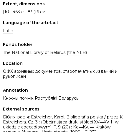
Extent, dimensions
[10], 463 с. ; 8º (16 см)
Language of the artefact
Latin
Fonds holder
The National Library of Belarus (the NLB)
Location
ОФХ архивных документов, старопечатных изданий и
рукописей
Annotation
Кніжны помнік Рэспублікі Беларусь
External sources
Бібліяграфія: Estreicher, Karol. Bibliografia polska / przez K.
Estreichera. Cz. 3 : (Obejmująca druki stóleci XV―XVIII w
układzie abecadłowym). T. 9 (20) : Ko―Ky. ― Kraków :
wydanie Akademii Umiejętności, 1905. - C. 232