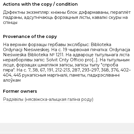
Actions with the copy / condition
Дэфектны экзэмпляр: кніжны блок дэфармаваны, пераплёт
падраны, адсутнічаюць форзацныя лісты, кавалкі скуры на
спінцы
Provenance of the copy
На верхнім форзацы гербавы экслібрыс: Biblioteka
Ordynacji Nieświeskiej. На с. 19 чырвоная пячатка: Ordynacja
Nieświeska Biblioteka № 1211. На адвароце тытульнага ліста
неразборлівы запіс: Solvit Cnty Officio pro[...]. На тытульным
лісце, форзацах шматлікія запісы, запісы тыпу "спроба
пяра". На с. 7, 38, 67, 191, 212-213, 287, 293–297, 368, 376, 402–
404, 445 рукапісныя маргіналіі, паметы, падкрэсліванні
алоўкам
Former owners
Радзівілы (нясвіжска-алыцкая галіна роду)