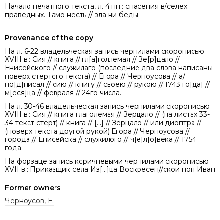
Начало печатного текста, л. 4 нн.: спасения в/селех
праведных. Тамо несть // зла ни беды
Provenance of the copy
На л. 6-22 владельческая запись чернилами скорописью
XVIII в.: Сия // книга // гл[а]голлемая // Зе[р]цало //
Енисейского // служилаго (последние два слова написаны
поверх стертого текста) // Егора // Черноусова // а/
по[д]писал // сию // книгу // своею // рукою // 1743 го[да] //
м[еся]ца // февраля // 24го числа.
На л. 30-46 владельческая запись чернилами скорописью
XVIII в.: Сия // книга глаголемая // Зерцало // (на листах 33-
34 текст стерт) // книга // [...] // Зерцало // или диоптра //
(поверх текста другой рукой) Егора // Черноусова //
города // Енисейска // служилого // ч[е]л[о]века // 1754
года.
На форзаце запись коричневыми чернилами скорописью
XVII в.: Приказщик села Из[...]ца Воскресен//скои поп Иван
Former owners
Черноусов, Е.