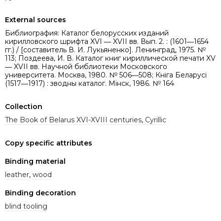
External sources
Библиография: Каталог белорусских изданий
кирилловского шрифта XVI ― XVII вв. Вып. 2. : (1601―1654
гг.) / [составитель В. И. Лукьяненко]. Ленинград, 1975. №
113; Поздеева, И. В. Каталог книг кириллической печати XV
― XVII вв. Научной библиотеки Московского
университета. Москва, 1980. № 506―508; Кніга Беларусі
(1517―1917) : зводны каталог. Мінск, 1986. № 164
Collection
The Book of Belarus XVI-XVIII centuries
,
Cyrillic
Copy specific attributes
Binding material
leather
,
wood
Binding decoration
blind tooling