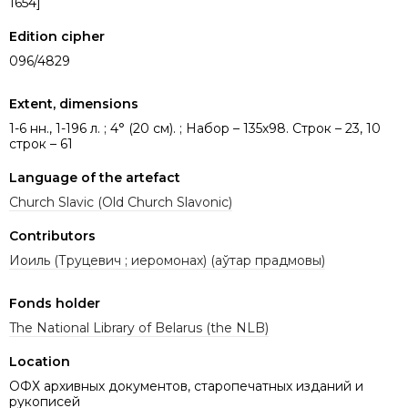
1654]
Edition cipher
096/4829
Extent, dimensions
1-6 нн., 1-196 л. ; 4° (20 см). ; Набор – 135х98. Строк – 23, 10
строк – 61
Language of the artefact
Church Slavic (Old Church Slavonic)
Contributors
Иоиль (Труцевич ; иеромонах) (аўтар прадмовы)
Fonds holder
The National Library of Belarus (the NLB)
Location
ОФХ архивных документов, старопечатных изданий и
рукописей