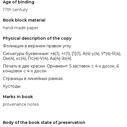
Age of binding
17th century
Book block material
hand-made paper
Physical description of the copy
Фолиация в верхнем правом углу.
Сигнатуры буквенные: +в(1), +г(1), [1](1), А(4)-у(4), У*(4)-Я(4),
Ом(4), кс(4), Пс(4)-V(4), Aa(4)-Зз(4).
Печать в две краски. Орнамент: 5 заставок с 4-х досок, 6
концовок с 4-х досок.
Страницы в линейных рамках.
Кустоды
Marks in book
provenance notes
Body of the book state of preservation