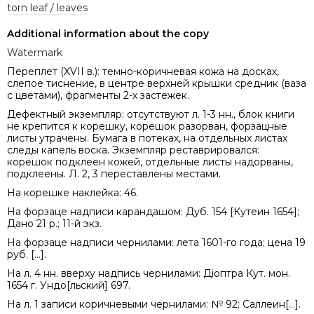
torn leaf / leaves
Additional information about the copy
Watermark
Переплет (XVII в.): темно-коричневая кожа на досках,
слепое тиснение, в центре верхней крышки средник (ваза
с цветами), фрагменты 2-х застежек.
Дефектный экземпляр: отсутствуют л. 1-3 нн., блок книги
не крепится к корешку, корешок разорван, форзацные
листы утрачены. Бумага в потеках, на отдельных листах
следы капель воска. Экземпляр реставрировался:
корешок подклеен кожей, отдельные листы надорваны,
подклеены. Л. 2, 3 переставлены местами.
На корешке наклейка: 46.
На форзаце надписи карандашом: Дуб. 154 [Кутеин 1654];
Дано 21 р.; 11-й экз.
На форзаце надписи чернилами: лета 1601-го года; цена 19
руб. [...].
На л. 4 нн. вверху надпись чернилами: Діоптра Кут. мон.
1654 г. Ундо[льский] 697.
На л. 1 записи коричневыми чернилами: № 92; Саллеин[...].