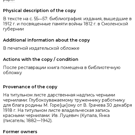
Physical description of the copy
В тексте на с. 55―57: библиография: издания, вышедшие в
1912 г. и посвященные памяти войны 1812 г. в Смоленской
губернии
Additional information about the copy
В печатной издательской обложке
Actions with the copy / condition
После реставрации книга помещена в библиотечную
обложку
Provenance of the copy
На титульном листе дарственная надпись черными
чернилами: Глубокоуважаемому труженнику работнику
для блага родины М. Горе[цк]ому от В. Грачева 30 декабря
1918 г. На титульном листе владельческая запись
красными чернилами: Ив. Луцевич (Купала, Янка
(писатель; 1882—1942).
Former owners