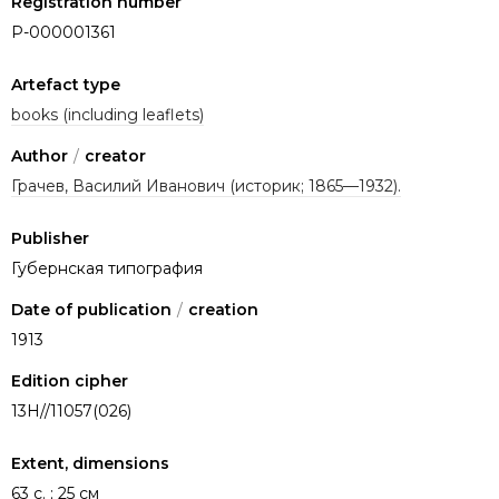
Registration number
P-000001361
Artefact type
books (including leaflets)
Author
/
creator
Грачев, Василий Иванович (историк; 1865—1932).
Publisher
Губернская типография
Date of publication
/
creation
1913
Edition cipher
13Н//11057(026)
Extent, dimensions
63 с. ; 25 см