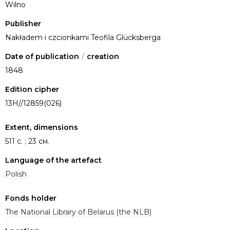
Wilno
Publisher
Nakładem i czcionkami Teofila Glücksberga
Date of publication
/
creation
1848
Edition cipher
13Н//12859(026)
Extent, dimensions
511 с. ; 23 см.
Language of the artefact
Polish
Fonds holder
The National Library of Belarus (the NLB)