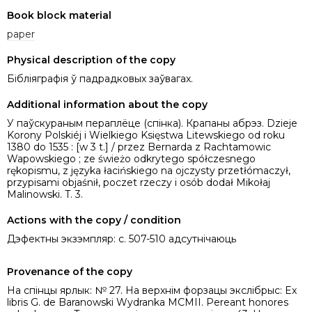
Book block material
paper
Physical description of the copy
Бібліяграфія ў падрадковых заўвагах.
Additional information about the copy
У паўскураным пераплёце (спінка). Крапаны абрэз. Dzieje
Korony Polskiéj i Wielkiego Księstwa Litewskiego od roku
1380 do 1535 : [w 3 t.] / przez Bernarda z Rachtamowic
Wapowskiego ; ze świeżo odkrytego spółczesnego
rękopismu, z języka łacińskiego na ojczysty przetłómaczył,
przypisami objaśnił, poczet rzeczy i osób dodał Mikołaj
Malinowski. T. 3.
Actions with the copy / condition
Дэфектны экзэмпляр: с. 507-510 адсутнічаюць
Provenance of the copy
На спінцы ярлык: № 27. На верхнім форзацы экслібрыс: Ex
libris G. de Baranowski Wydranka MCMII. Pereant honores