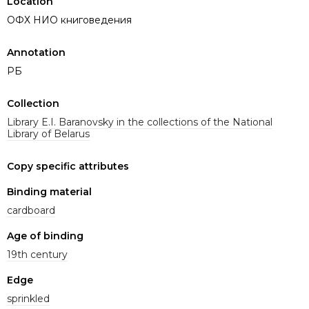
Location
ОФХ НИО книговедения
Annotation
РБ
Collection
Library E.I. Baranovsky in the collections of the National
Library of Belarus
Copy specific attributes
Binding material
cardboard
Age of binding
19th century
Edge
sprinkled