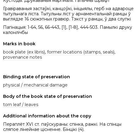
Кустоды. Друкаваныя маргіналіі. Гатычны шрыфт
Гравіраваныя застаўкі, канцоўкі, ініцыялы, герб на адвароце
тытульнага ліста. Тытульны ліст у арнаментальнай рамцы ў
выглядзе 16 сюжэтных гравюр. Тэкст у рамцы, ў два слупкі
Пагінацыя: 1-64, 56, 66-443, [1], [1-8], 444-503. Памылкі друку
калонлічбы
Marks in book
book plate (ex libris)
,
former locations (stamps, seals)
,
provenance notes
Binding state of preservation
physical / mechanical damage
Body of the book state of preservation
torn leaf / leaves
Additional information about the copy
Пераплёт XVI ст. паўскураны: спінка, ражкі. На спінцы
сляпое лінейнае цісненне. Бінцікі (4).