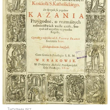
Тытульны ліст