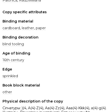
Palonica
,
Radziwilliana
Copy specific attributes
Binding material
cardboard
,
leather
,
paper
Binding decoration
blind tooling
Age of binding
16th century
Edge
sprinkled
Book block material
other
Physical description of the copy
Сігнатуры: )(4, A(4)-Z(4), Aa(4)-Zz(4), Aaa(4)-Kkk(4), a(4)-g(4).