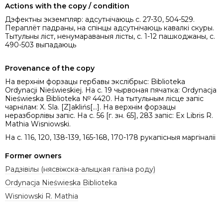
Actions with the copy / condition
Дэфектны экземпляр: адсутнічаюць с. 27-30, 504-529.
Пераплёт падраны, на спінцы адсутнічаюць кавалкі скуры.
Тытульны ліст, ненумараваныя лісты, с. 1-12 пашкоджаны, с.
490-503 выпадаюць
Provenance of the copy
На верхнім форзацы гербавы экслібрыс: Biblioteka
Ordynacji Nieświeskiej. На с. 19 чырвоная пячатка: Ordynacja
Nieświeska Biblioteka № 4420. На тытульным лісце запіс
чарнілам: X. Sla. [Z]aklińs[...]. На верхнім форзацы
неразборлівы запіс. На с. 56 [г. зн. 65], 283 запіс: Ex Libris R.
Mathia Wisniowski.
На с. 116, 120, 138-139, 165-168, 170-178 рукапісныя маргіналіі
Former owners
Радзівілы (нясвіжска-алыцкая галіна роду)
Ordynacja Nieświeska Biblioteka
Wisniowski R. Mathia