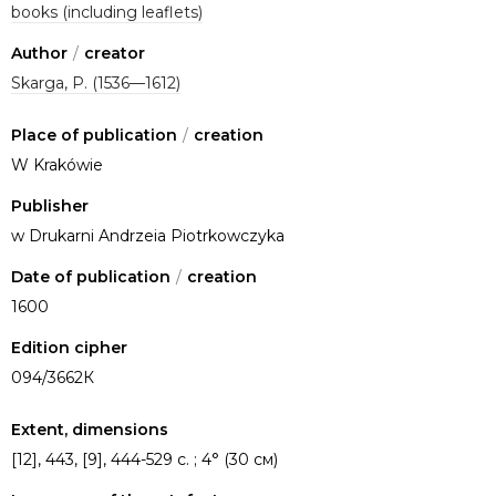
books (including leaflets)
Author
/
creator
Skarga, P. (1536—1612)
Place of publication
/
creation
W Krakówie
Publisher
w Drukarni Andrzeia Piotrkowczyka
Date of publication
/
creation
1600
Edition cipher
094/3662К
Extent, dimensions
[12], 443, [9], 444-529 c. ; 4° (30 см)