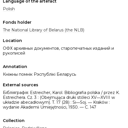
Language of the artefact
Polish
Fonds holder
The National Library of Belarus (the NLB)
Location
ОФХ архивных документов, старопечатных изданий и
рукописей
Annotation
Кніжны помнік Рэспублікі Беларусь
External sources
Бібліяграфія: Estreicher, Karol. Bibliografia polska / przez K.
Estreichera. Cz. 3 : (Obejmująca druki stóleci XV―XVIII w
układzie abecadłowym). T. 17 (28) : Si―Soj. ― Kraków :
wydanie Akademii Umiejętności, 1930. — C. 147
Collection