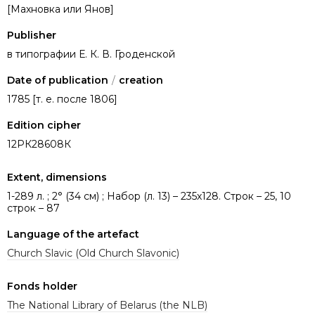
[Махновка или Янов]
Publisher
в типографии Е. К. В. Гроденской
Date of publication
/
creation
1785 [т. е. после 1806]
Edition cipher
12РК28608К
Extent, dimensions
1-289 л. ; 2° (34 см) ; Набор (л. 13) – 235х128. Строк – 25, 10
строк – 87
Language of the artefact
Church Slavic (Old Church Slavonic)
Fonds holder
The National Library of Belarus (the NLB)