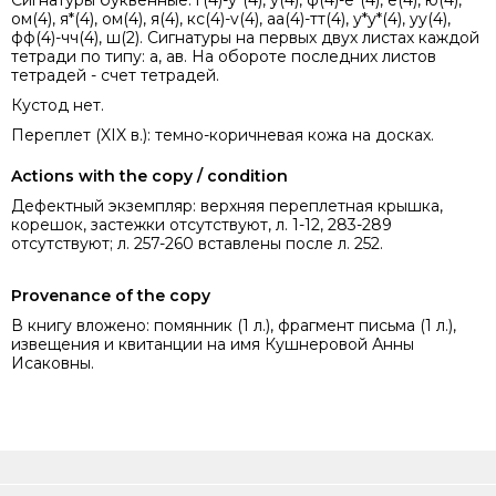
Сигнатуры буквенные: г(4)-у*(4), у(4), ф(4)-е*(4), е(4), ю(4),
ом(4), я*(4), ом(4), я(4), кс(4)-v(4), аа(4)-тт(4), у*у*(4), уу(4),
фф(4)-чч(4), ш(2). Сигнатуры на первых двух листах каждой
тетради по типу: а, ав. На обороте последних листов
тетрадей - счет тетрадей.
Кустод нет.
Переплет (XIX в.): темно-коричневая кожа на досках.
Actions with the copy / condition
Дефектный экземпляр: верхняя переплетная крышка,
корешок, застежки отсутствуют, л. 1-12, 283-289
отсутствуют; л. 257-260 вставлены после л. 252.
Provenance of the copy
В книгу вложено: помянник (1 л.), фрагмент письма (1 л.),
извещения и квитанции на имя Кушнеровой Анны
Исаковны.