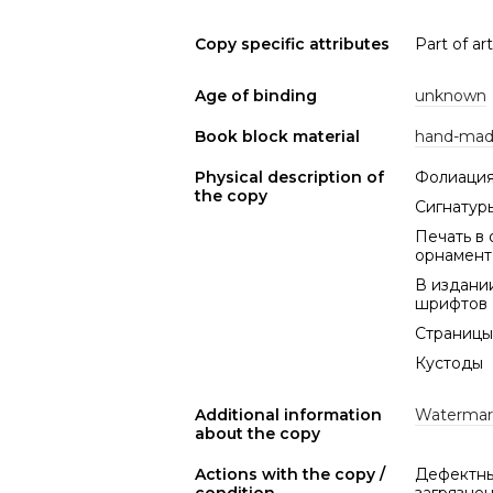
Copy specific attributes
Part of arti
Age of binding
unknown
Book block material
hand-mad
Physical description of
Фолиация
the copy
Сигнатуры
Печать в 
орнамент
В издании
шрифтов
Страницы
Кустоды
Additional information
Watermar
about the copy
Actions with the copy /
Дефектный