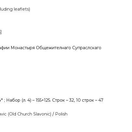
luding leaflets)
]
афии Монастыря Общежителнаго Супраслскаго
; 4° ; Набор (л. 4) – 155×125. Строк – 32, 10 строк – 47
vic (Old Church Slavonic)
/
Polish