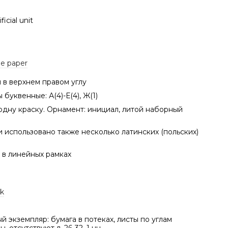
ficial unit
e paper
 в верхнем правом углу
 буквенные: А(4)-Е(4), Ж(1)
одну краску. Орнамент: инициал, литой наборный
 использовано также несколько латинских (польских)
 в линейных рамках
k
 экземпляр: бумага в потеках, листы по углам