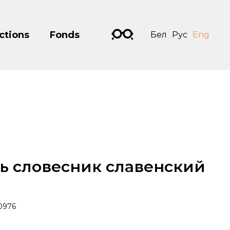
ctions
Fonds
Бел
Рус
Eng
ь словесник славенский
0976