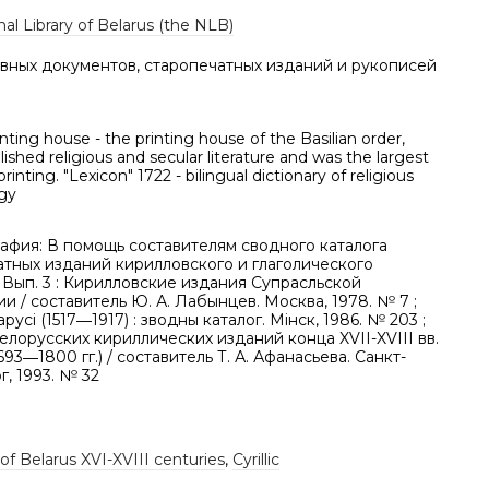
al Library of Belarus (the NLB)
вных документов, старопечатных изданий и рукописей
inting house - the printing house of the Basilian order,
ished religious and secular literature and was the largest
rinting. "Lexicon" 1722 - bilingual dictionary of religious
gy
афия: В помощь составителям сводного каталога
атных изданий кирилловского и глаголического
Вып. 3 : Кирилловские издания Супрасльской
и / составитель Ю. А. Лабынцев. Москва, 1978. № 7 ;
русі (1517―1917) : зводны каталог. Мінск, 1986. № 203 ;
елорусских кириллических изданий конца XVII-XVIII вв.
1693―1800 гг.) / составитель Т. А. Афанасьева. Санкт-
, 1993. № 32
of Belarus XVI-XVIII centuries
,
Cyrillic