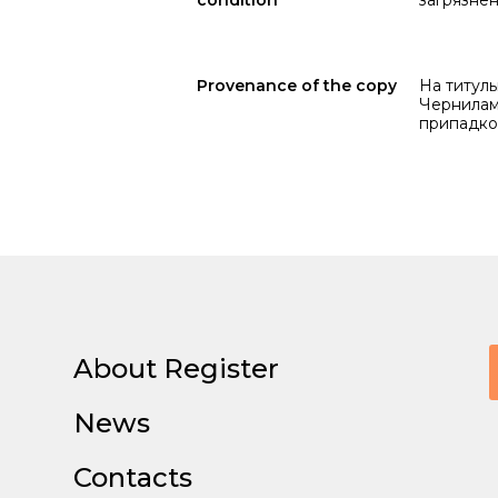
condition
загрязнены
Provenance of the copy
На титуль
Чернилами
припадко
About Register
News
Contacts