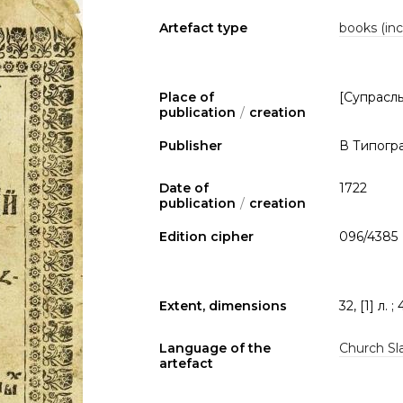
Artefact type
books (inc
Place of
[Супрасль
publication
/
creation
Publisher
В Типогр
Date of
1722
publication
/
creation
Edition cipher
096/4385
Extent, dimensions
32, [1] л. 
Language of the
Church Sla
artefact