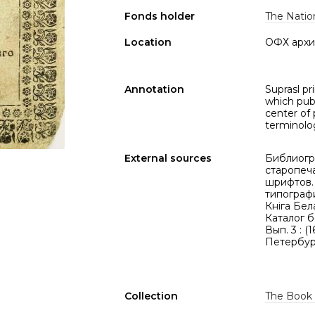
Fonds holder
The Nation
Location
ОФХ архи
Annotation
Suprasl pr
which publ
center of p
terminolo
External sources
Библиогр
старопеч
шрифтов. 
типографи
Кніга Бела
Каталог б
Вып. 3 : (
Петербург
Collection
The Book 