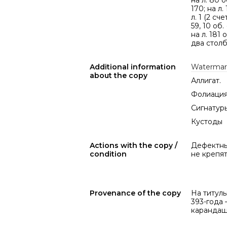
на л. 80 об
170; на л. 
л. 1 (2 сч
59, 10 об. 
на л. 181
два стол
Additional information
Watermar
about the copy
Аллигат.
Фолиация 
Сигнатуры 
Кустоды
Actions with the copy /
Дефектны
condition
не крепят
Provenance of the copy
На титул
393-года 
карандаш