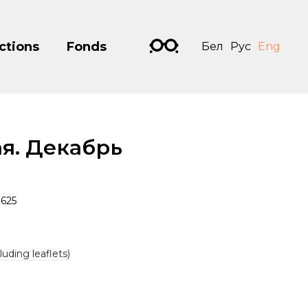
ctions
Fonds
Бел
Рус
Eng
я. Декабрь
625
luding leaflets)