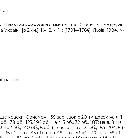
tion
Я. Пам’ятки книжкового мистецтва. Каталог стародруків,
 Украïні: [в 2 кн.]. Кн. 2, ч. 1. : (1701―1764). Львів, 1984. №
ficial unit
две краски. Орнамент: 39 заставок с 20-ти досок на л. 1;
 об., 78 об., 125, 194 об.; на л. 5 об., 32 об., 187; на л. 8; на
73, 102 об., 140 об., 6 об. (2 счета); на л. 21 об., 164, 204, 6 (2
л. 35 об.; на л. 45 об.; на л. 49; на л. 53 об., 70; на л. 59 об.;