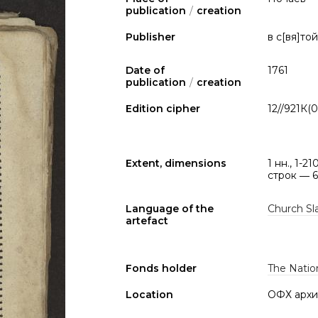
publication
/
creation
Publisher
в с[вя]т
Date of
1761
publication
/
creation
Edition cipher
12//921К(0
Extent, dimensions
1 нн., 1-2
строк ― 
Language of the
Church Sla
artefact
Fonds holder
The Nation
Location
ОФХ архи