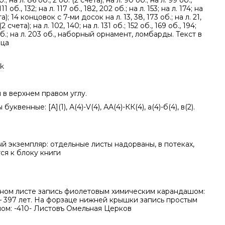
.; на л. 86 об., 2 об. (2 счета); на л. 90 об.; на л. 99 об.,
111 об., 132; на л. 117 об., 182, 202 об.; на л. 153; на л. 174; на
ета); 14 концовок с 7-ми досок на л. 13, 38, 173 об.; на л. 21,
(2 счета); на л. 102, 140; на л. 131 об.; 152 об., 169 об., 194;
 об.; на л. 203 об., наборный орнамент, ломбарды. Текст в
бца
k
в верхнем правом углу.
буквенные: [А](1), А(4)-V(4), АА(4)-КК(4), а(4)-б(4), в(2).
й экземпляр: отдельные листы надорваны, в потеках,
ся к блоку книги
ьном листе запись фиолетовым химическим карандашом:
– 397 лет. На форзаце нижней крышки запись простым
ом: -410- Листовъ Омельная Церков