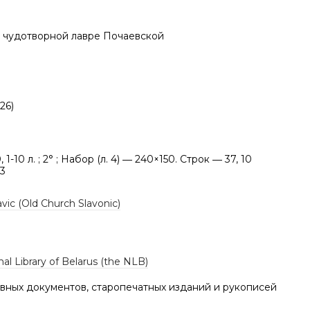
ой чудотворной лавре Почаевской
26)
10, 1-10 л. ; 2° ; Набор (л. 4) ― 240×150. Строк ― 37, 10
63
vic (Old Church Slavonic)
al Library of Belarus (the NLB)
вных документов, старопечатных изданий и рукописей