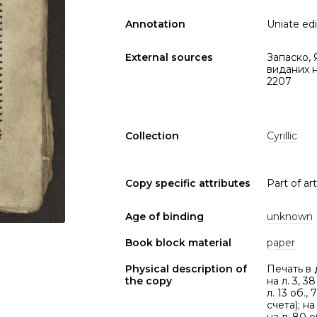
Annotation
Uniate edi
External sources
Запаско, 
виданих на
2207
Collection
Cyrillic
Copy specific attributes
Part of arti
Age of binding
unknown
Book block material
paper
Physical description of
Печать в 
the copy
на л. 3, 38
л. 13 об., 
счета); на 