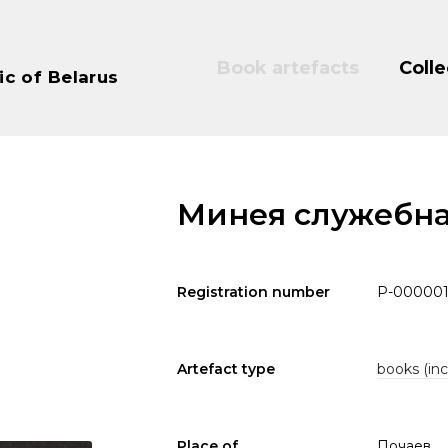
Book artefacts
Colle
ic of Belarus
Минея служебна
Registration number
P-000001
Artefact type
books (inc
Place of
Почаев