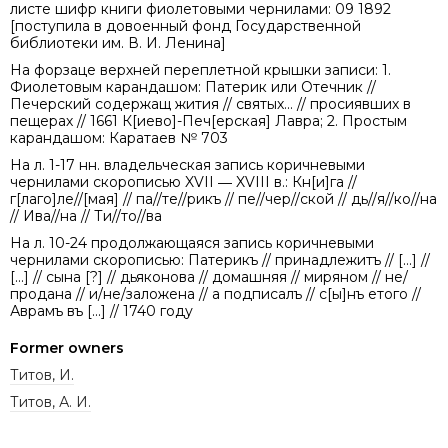
листе шифр книги фиолетовыми чернилами: 09 1892
[поступила в довоенный фонд Государственной
библиотеки им. В. И. Ленина]
На форзаце верхней переплетной крышки записи: 1.
Фиолетовым карандашом: Патерик или Отечник //
Печерский содержащ жития // святых... // просиявших в
пещерах // 1661 К[иево]-Печ[ерская] Лавра; 2. Простым
карандашом: Каратаев № 703
На л. 1-17 нн. владельческая запись коричневыми
чернилами скорописью XVII ― XVIII в.: Кн[и]га //
г[лаго]ле//[мая] // па//те//рикъ // пе//чер//ской // дь//я//ко//на
// Ива//на // Ти//то//ва
На л. 10-24 продолжающаяся запись коричневыми
чернилами скорописью: Патерикъ // принадлежитъ // [...] //
[...] // сына [?] // дьяконова // домашняя // миряном // не/
продана // и/не/заложена // а подписалъ // с[ы]нъ етого //
Аврамъ въ [...] // 1740 году
Former owners
Титов, И.
Титов, А. И.