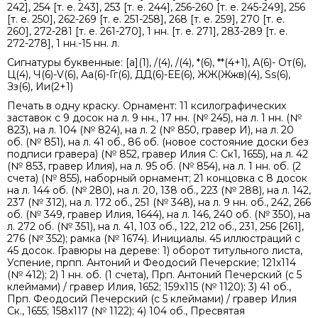
242], 254 [т. е. 243], 253 [т. е. 244], 256-260 [т. е. 245-249], 256
[т. е. 250], 262-269 [т. е. 251-258], 268 [т. е. 259], 270 [т. е.
260], 272-281 [т. е. 261-270], 1 нн. [т. е. 271], 283-289 [т. е.
272-278], 1 нн.-15 нн. л.
Сигнатуры буквенные: [а](1), /(4), /(4), *(6), **(4+1), А(6)- От(6),
Ц(4), Ч(6)-V(6), Аа(6)-Гг(6), ДД(6)-ЕЕ(6), ЖЖ(Жжв)(4), Ss(6),
Зз(6), Ии(2+1)
Печать в одну краску. Орнамент: 11 ксилографических
заставок с 9 досок на л. 9 нн., 17 нн. (№ 245), на л. 1 нн. (№
823), на л. 104 (№ 824), на л. 2 (№ 850, гравер И), на л. 20
об. (№ 851), на л. 41 об., 86 об. (новое состояние доски без
подписи гравера) (№ 852, гравер Илия С: Ск1, 1655), на л. 42
(№ 853, гравер Илия), на л. 95 об. (№ 854), на л. 1 нн. об. (2
счета) (№ 855), наборный орнамент; 21 концовка с 8 досок
на л. 144 об. (№ 280), на л. 20, 138 об., 223 (№ 288), на л. 142,
237 (№ 312), на л. 172 об., 251 (№ 348), на л. 9 нн. об., 242, 266
об. (№ 349, гравер Илия, 1644), на л. 146, 240 об. (№ 350), на
л. 272 об. (№ 351), на л. 41, 103 об., 122, 212 об., 231, 256 [261],
276 (№ 352); рамка (№ 1674). Инициалы. 45 иллюстраций с
45 досок. Гравюры на дереве: 1) оборот титульного листа,
Успение, прпп. Антоний и Феодосий Печерские; 121х114
(№ 412); 2) 1 нн. об. (1 счета), Прп. Антоний Печерский (с 5
клеймами) / гравер Илия, 1652; 159х115 (№ 1120); 3) 41 об.,
Прп. Феодосий Печерский (с 5 клеймами) / гравер Илия
Ск., 1655; 158х117 (№ 1122); 4) 104 об., Пресвятая