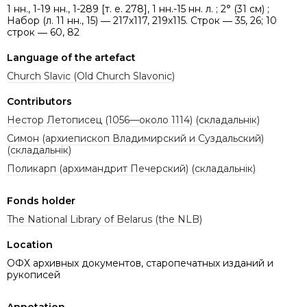
1 нн., 1-19 нн., 1-289 [т. е. 278], 1 нн.-15 нн. л. ; 2° (31 см) ;
Набор (л. 11 нн., 15) ― 217х117, 219х115. Строк ― 35, 26; 10
строк ― 60, 82
Language of the artefact
Church Slavic (Old Church Slavonic)
Contributors
Нестор Летописец (1056—около 1114) (складальнік)
Симон (архиепископ Владимирский и Суздальский)
(складальнік)
Поликарп (архимандрит Печерский) (складальнік)
Fonds holder
The National Library of Belarus (the NLB)
Location
ОФХ архивных документов, старопечатных изданий и
рукописей