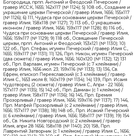
Богородица, прпп. Антоний и Феодосий Печерские /
гравер ИСС:К, 1655; 162х117 (№ 1124); 5) 108 об., Создание и
украшение церкви Печерской / гравер Илия, 1656; 155х117
(№ 1126); 6) 111, Чудеса при основании церкви Печерской /
гравер Илия; 158х118 (№ 1127); 7) 113 об., О украшении
иконном / гравер Илия, 1656; 159х117 (№ 1128); 8) 116 об.,
Чудеса при основании церкви Печерской / гравер Илия,
1656; 159х117 (№ 1129); 9) 118 об., Освящение Печерской
церкви, прпп. Антоний и Феодосий; 153х121 (№ 1130); 10)
122 об., Прп. Стефан, игумен Печерский / гравер Илия С.,
1655; 159х117 (№ 1131); 11) 126, Прп. Никон, игумен Печерский
(два сюжета) / гравер Илия, 1656; 160х120 (№ 1132); 12) 131
об., Прп. Варлаам, игумен Печерский (с 7 клеймами) /
гравер Илия, 1656 июл. 23; 159х116 (№ 1133); 13) 136, Св.
Ефрем, епископ Переяславский (с 3 клеймами) / гравер
Илия С., 1653 июля 8; 160х119 (№ 1134); 14) 139, Прп. Исаия
Чудотворец (2 сюжета) / гравер Илия С., Апри - 22 1656;
157х117 (№ 1135); 15) 142 об., Прп. Дамиан (с 1 клеймом) /
гравер Илия; 158х117 (№ 1136); 16) 145, Прп. Еремия
Прозорливый / гравер Илия, 1656; 159х116 (№ 1137); 17) 146,
Прп. Матфей Прозорливый (с 2 клеймами) / гравер Илия,
1656; 157х117 (№ 1138); 18) 148 об., Прп. Исакий Печерский
(с 6 клеймами) / гравер Илия, 1656; 158х117 (№ 1139); 19) 154
об., Св. Никита Новгородский (с 2 клеймами) / гравер
Илия, апри 28 1656; 158х118 (№ 1140); 20) 158, Прп.
Лаврентий Затворник (с 1 клеймом) / гравер Илия С., 1656;