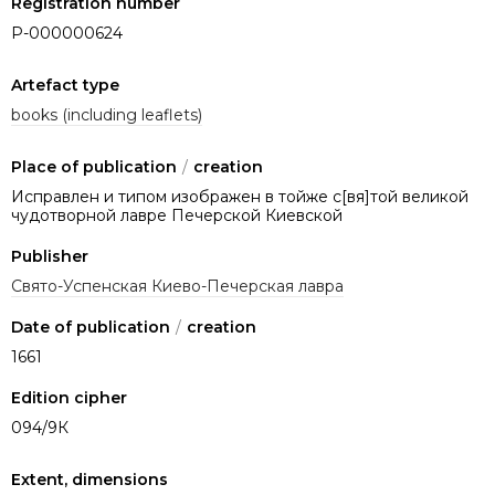
Registration number
P-000000624
Artefact type
books (including leaflets)
Place of publication
/
creation
Исправлен и типом изображен в тойже с[вя]той великой
чудотворной лавре Печерской Киевской
Publisher
Свято-Успенская Киево-Печерская лавра
Date of publication
/
creation
1661
Edition cipher
094/9К
Extent, dimensions