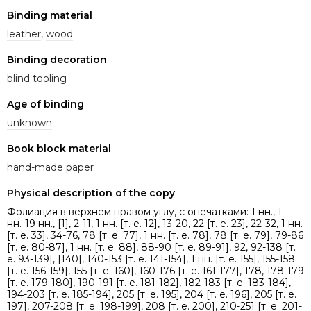
Binding material
leather
,
wood
Binding decoration
blind tooling
Age of binding
unknown
Book block material
hand-made paper
Physical description of the copy
Фолиация в верхнем правом углу, с опечатками: 1 нн., 1
нн.-19 нн., [1], 2-11, 1 нн. [т. е. 12], 13-20, 22 [т. е. 23], 22-32, 1 нн.
[т. е. 33], 34-76, 78 [т. е. 77], 1 нн. [т. е. 78], 78 [т. е. 79], 79-86
[т. е. 80-87], 1 нн. [т. е. 88], 88-90 [т. е. 89-91], 92, 92-138 [т.
е. 93-139], [140], 140-153 [т. е. 141-154], 1 нн. [т. е. 155], 155-158
[т. е. 156-159], 155 [т. е. 160], 160-176 [т. е. 161-177], 178, 178-179
[т. е. 179-180], 190-191 [т. е. 181-182], 182-183 [т. е. 183-184],
194-203 [т. е. 185-194], 205 [т. е. 195], 204 [т. е. 196], 205 [т. е.
197], 207-208 [т. е. 198-199], 208 [т. е. 200], 210-251 [т. е. 201-