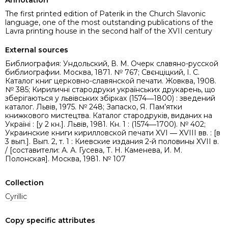
Annotation
The first printed edition of Paterik in the Church Slavonic
language, one of the most outstanding publications of the
Lavra printing house in the second half of the XVII century
External sources
Библиография: Ундольский, В. М. Очерк славяно-русской
библиографии. Москва, 1871. № 767; Свєнціцкий, І. С.
Каталог книг церковно-славянской печати. Жовква, 1908.
№ 385; Кириличні стародруки українських друкарень, що
зберігаються у львівських збірках (1574―1800) : зведений
каталог. Львів, 1975. № 248; Запаско, Я. Пам’ятки
книжкового мистецтва. Каталог стародруків, виданих на
Украïні : [у 2 кн.]. Львів, 1981. Кн. 1 : (1574―1700). № 402;
Украинские книги кирилловской печати XVI ― XVIII вв. : [в
3 вып.]. Вып. 2, т. 1 : Киевские издания 2-й половины XVII в.
/ [составители: А. А. Гусева, Т. Н. Каменева, И. М.
Полонская]. Москва, 1981. № 107
Collection
Cyrillic
Copy specific attributes