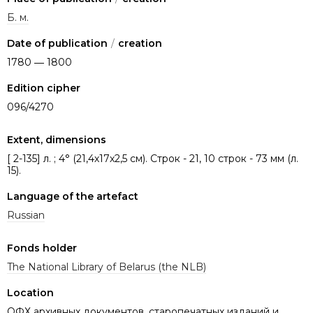
Б. м.
Date of publication
/
creation
1780 ― 1800
Edition cipher
096/4270
Extent, dimensions
[ 2-135] л. ; 4° (21,4х17х2,5 см). Строк - 21, 10 строк - 73 мм (л.
15).
Language of the artefact
Russian
Fonds holder
The National Library of Belarus (the NLB)
Location
ОФХ архивных документов, старопечатных изданий и