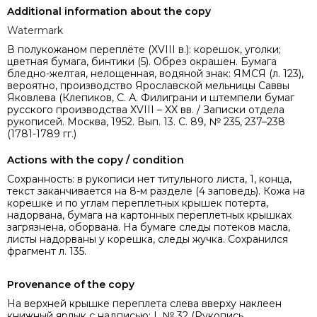
Additional information about the copy
Watermark
В полукожаном переплёте (XVIII в.): корешок, уголки;
цветная бумага, бинтики (5). Обрез окрашен. Бумага
бледно-желтая, нелощенная, водяной знак: ЯМСЯ (л. 123),
вероятно, производство Ярославской мельницы Саввы
Яковлева (Клепиков, С. А. Филиграни и штемпели бумаг
русского производства XVIII – XX вв. / Записки отдела
рукописей. Москва, 1952. Вып. 13. С. 89, № 235, 237–238
(1781-1789 гг.)
Actions with the copy / condition
Сохранность: в рукописи нет титульного листа, 1, конца,
текст заканчивается на 8-м разделе (4 заповедь). Кожа на
корешке и по углам переплетных крышек потерта,
надорвана, бумага на картонных переплетных крышках
загрязнена, оборвана. На бумаге следы потеков масла,
листы надорваны у корешка, следы жучка. Сохранился
фрагмент л. 135.
Provenance of the copy
На верхней крышке переплета слева вверху наклеен
книжный ярлык с надписью: I. № 32 (Рукопись