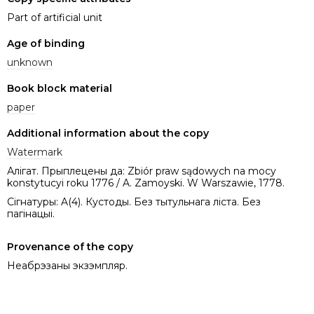
Part of artificial unit
Age of binding
unknown
Book block material
paper
Additional information about the copy
Watermark
Алігат. Прыплецены да: Zbiór praw sądowych na mocy
konstytucyi roku 1776 / A. Zamoyski. W Warszawie, 1778.
Сігнатуры: A(4). Кустоды. Без тытульнага ліста. Без
пагінацыі.
Provenance of the copy
Неабрэзаны экзэмпляр.