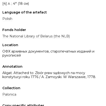
[4] л. ; 4° (18 см)
Language of the artefact
Polish
Fonds holder
The National Library of Belarus (the NLB)
Location
ОФХ архивных документов, старопечатных изданий и
рукописей
Annotation
Aligat. Attached to: Zbiór praw sądowych na mocy
konstytucyi roku 1776 / A. Zamoyski. W Warszawie, 1778.
Collection
Palonica
Copy specific attributes