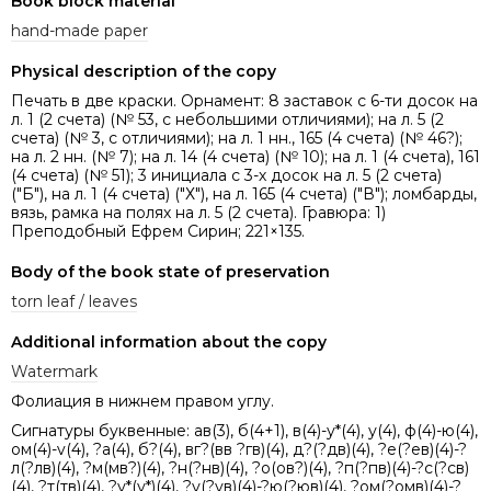
Book block material
hand-made paper
Physical description of the copy
Печать в две краски. Орнамент: 8 заставок с 6-ти досок на
л. 1 (2 счета) (№ 53, с небольшими отличиями); на л. 5 (2
счета) (№ 3, с отличиями); на л. 1 нн., 165 (4 счета) (№ 46?);
на л. 2 нн. (№ 7); на л. 14 (4 счета) (№ 10); на л. 1 (4 счета), 161
(4 счета) (№ 51); 3 инициала с 3-х досок на л. 5 (2 счета)
("Б"), на л. 1 (4 счета) ("Х"), на л. 165 (4 счета) ("В"); ломбарды,
вязь, рамка на полях на л. 5 (2 счета). Гравюра: 1)
Преподобный Ефрем Сирин; 221×135.
Body of the book state of preservation
torn leaf / leaves
Additional information about the copy
Watermark
Фолиация в нижнем правом углу.
Сигнатуры буквенные: ав(3), б(4+1), в(4)-у*(4), у(4), ф(4)-ю(4),
ом(4)-v(4), ?а(4), б?(4), вг?(вв ?гв)(4), д?(?дв)(4), ?е(?ев)(4)-?
л(?лв)(4), ?м(мв?)(4), ?н(?нв)(4), ?о(ов?)(4), ?п(?пв)(4)-?с(?св)
(4), ?т(тв)(4), ?у*(у*)(4), ?у(?ув)(4)-?ю(?юв)(4), ?ом(?омв)(4)-?