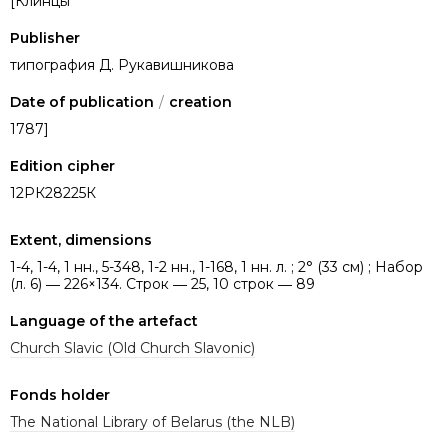
[Клинцы
Publisher
типография Д. Рукавишникова
Date of publication
/
creation
1787]
Edition cipher
12РК28225К
Extent, dimensions
1-4, 1-4, 1 нн., 5-348, 1-2 нн., 1-168, 1 нн. л. ; 2° (33 см) ; Набор
(л. 6) ― 226×134. Строк ― 25, 10 строк ― 89
Language of the artefact
Church Slavic (Old Church Slavonic)
Fonds holder
The National Library of Belarus (the NLB)