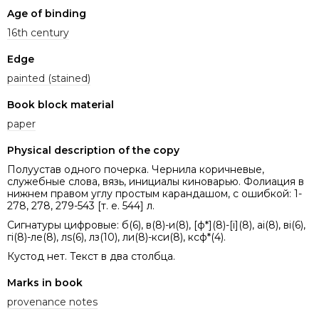
Age of binding
16th century
Edge
painted (stained)
Book block material
paper
Physical description of the copy
Полуустав одного почерка. Чернила коричневые,
служебные слова, вязь, инициалы киноварью. Фолиация в
нижнем правом углу простым карандашом, с ошибкой: 1-
278, 278, 279-543 [т. е. 544] л.
Сигнатуры цифровые: б(6), в(8)-и(8), [ф*](8)-[і](8), аі(8), ві(6),
гі(8)-ле(8), лs(6), лз(10), ли(8)-кси(8), ксф*(4).
Кустод нет. Текст в два столбца.
Marks in book
provenance notes