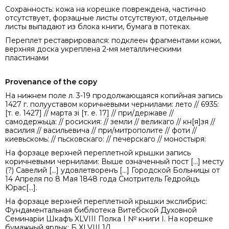
Сохранность: кожа на корешке повреждена, частично
отсутствует, форзацные листы отсутствуют, отдельные
листы выпадают из блока книги, бумага в потеках.
Переплет реставрировался: подклеен фрагментами кожи,
верхняя доска укреплена 2-мя металлическими
пластинами
Provenance of the copy
На нижнем поле л. 3-19 продолжающаяся копийная запись
1427 г. полууставом коричневыми чернилами: лето // 6935:
[т. е. 1427] // марта зі [т. е. 17] // при/державе //
самодержьца: // росиския: // земли // великаго // кн[я]зя //
василия // васильевича // при/митрополите // фоти //
киевьскомь: // пьсковскаго: // печерскаго // моностыря:
На форзаце верхней переплетной крышки запись
коричневыми чернилами: Выше означенный пост [...] месту
(?) Савелий [...] удовлетворенъ [...] Городской Больницы от
14 Апреля по 8 Мая 1848 года Смотритель Гедройцъ
Юрас[...].
На форзаце верхней переплетной крышки экслибрис:
Фундаментальная библіотека Витебской Духовной
Семинаріи Шкафъ XLVIII Полка I № книги I. На корешке
бумажный ярлык: Б XLVIII 1/1.