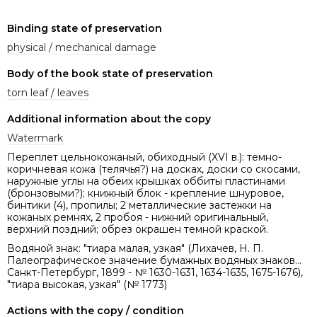
Binding state of preservation
physical / mechanical damage
Body of the book state of preservation
torn leaf / leaves
Additional information about the copy
Watermark
Переплет цельнокожаный, обиходный (XVI в.): темно-
коричневая кожа (телячья?) на досках, доски со скосами,
наружные углы на обеих крышках оббиты пластинами
(бронзовыми?); книжный блок - крепление шнуровое,
бинтики (4), пропилы; 2 металлические застежки на
кожаных ремнях, 2 пробоя - нижний оригинальный,
верхний поздний; обрез окрашен темной краской.
Водяной знак: "тиара малая, узкая" (Лихачев, Н. П.
Палеографическое значение бумажных водяных знаков...
Санкт-Петербург, 1899 - № 1630-1631, 1634-1635, 1675-1676),
"тиара высокая, узкая" (№ 1773)
Actions with the copy / condition