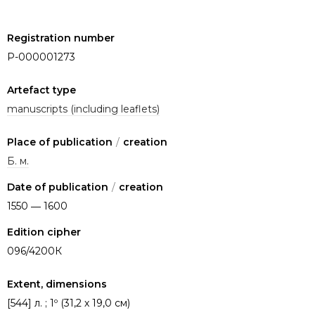
Registration number
P-000001273
Artefact type
manuscripts (including leaflets)
Place of publication
/
creation
Б. м.
Date of publication
/
creation
1550 ― 1600
Edition cipher
096/4200К
Extent, dimensions
[544] л. ; 1º (31,2 х 19,0 см)