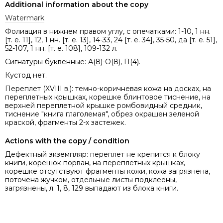
Additional information about the copy
Watermark
Фолиация в нижнем правом углу, с опечатками: 1-10, 1 нн.
[т. е. 11], 12, 1 нн. [т. е. 13], 14-33, 24 [т. е. 34], 35-50, да [т. е. 51],
52-107, 1 нн. [т. е. 108], 109-132 л.
Сигнатуры буквенные: А(8)-О(8), П(4).
Кустод нет.
Переплет (XVIII в.): темно-коричневая кожа на досках, на
переплетных крышках, корешке блинтовое тиснение, на
верхней переплетной крышке ромбовидный средник,
тиснение "книга глаголемая", обрез окрашен зеленой
краской, фрагменты 2-х застежек.
Actions with the copy / condition
Дефектный экземпляр: переплет не крепится к блоку
книги, корешок порван, на переплетных крышках,
корешке отсутствуют фрагменты кожи, кожа загрязнена,
поточена жучком, отдельные листы подклеены,
загрязнены, л. 1, 8, 129 выпадают из блока книги.