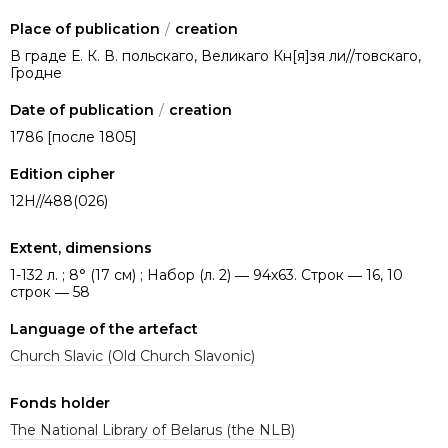
Place of publication
/
creation
В граде Е. К. В. польскаго, Великаго Кн[я]зя ли//товскаго,
Гродне
Date of publication
/
creation
1786 [после 1805]
Edition cipher
12Н//488(026)
Extent, dimensions
1-132 л. ; 8° (17 см) ; Набор (л. 2) ― 94х63. Строк ― 16, 10
строк ― 58
Language of the artefact
Church Slavic (Old Church Slavonic)
Fonds holder
The National Library of Belarus (the NLB)