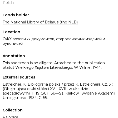
Polish
Fonds holder
The National Library of Belarus (the NLB)
Location
ОФХ архивных документов, старопечатных изданий и
рукописей
Annotation
This specimen is an alligate. Attached to the publication:
Statut Wielkiego Xięstwa Litewskiego. W Wilnie, 1744.
External sources
Estreicher, K. Bibliografia polska / przez K. Estreichera. Cz. 3 :
(Obejmująca druki stóleci XV―XVIII w układzie
abecadłowym). T. 19 (30) : Su―Sz. Kraków : wydanie Akademii
Umiejętności, 1934. C. 55.
Collection
Palonica