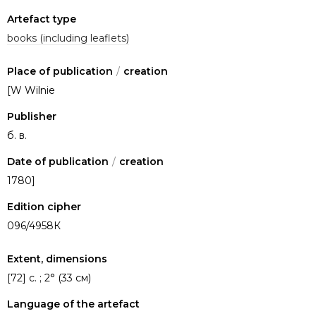
Artefact type
books (including leaflets)
Place of publication
/
creation
[W Wilnie
Publisher
б. в.
Date of publication
/
creation
1780]
Edition cipher
096/4958К
Extent, dimensions
[72] c. ; 2° (33 см)
Language of the artefact