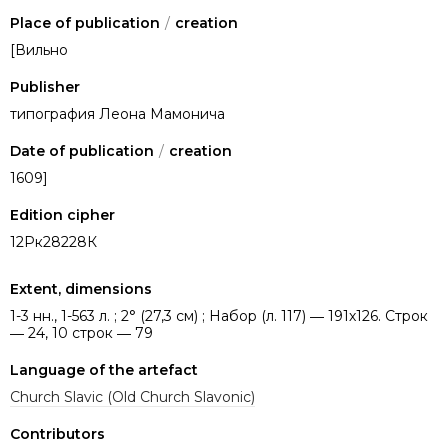
Place of publication
/
creation
[Вильно
Publisher
типография Леона Мамонича
Date of publication
/
creation
1609]
Edition cipher
12Рк28228К
Extent, dimensions
1-3 нн., 1-563 л. ; 2° (27,3 см) ; Набор (л. 117) ― 191х126. Строк
― 24, 10 строк ― 79
Language of the artefact
Church Slavic (Old Church Slavonic)
Contributors