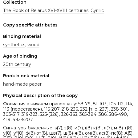
Collection
The Book of Belarus XVI-XVIII centuries
,
Cyrillic
Copy specific attributes
Binding material
synthetics
,
wood
Age of binding
20th century
Book block material
hand-made paper
Physical description of the copy
Фолиация в нижнем правом углу: 58-79, 81-103, 105-112, 114,
113 (переставлен), 115-207, 218-236, 232 [т. е. 237], 238-301,
303-317, 319-323, 325-[326], 326-363, 365-384, 386, 386-490,
419, 492-520 л.
Сигнатуры буквенные: s(7), з(8), и(7), ï(8)-к(8), л(7), м(8)-т(8),
у(8), у*(8), ф(8)-от(8), шв(7), щ(8)-я(8), ом(8), кс(8)-пс(8); А(5),