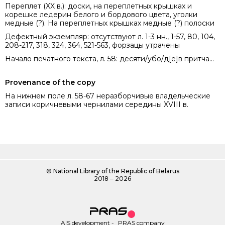
Переплет (XX в.): доски, на переплетных крышках и
корешке ледерин белого и бордового цвета, уголки
медные (?). На переплетных крышках медные (?) полоски
Дефектный экземпляр: отсутствуют л. 1-3 нн., 1-57, 80, 104,
208-217, 318, 324, 364, 521-563, форзацы утрачены
Начало печатного текста, л. 58: десяти/убо/д[е]в притча...
Provenance of the copy
На нижнем поле л. 58-67 неразборчивые владельческие
записи коричневыми чернилами середины XVIII в.
©
National Library of the Republic of Belarus
2018 ‒ 2026
AIS development
-
PRAS company