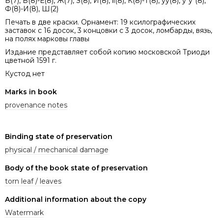
Б(7), В(8)-Е(8), Ж(7), З(8), И(8), ïï(8), К(8)-Т(8), уу(8), у*у*(8),
Ф(8)-И(8), Ш(2)
Печать в две краски. Орнамент: 19 ксилографических
заставок с 16 досок, 3 концовки с 3 досок, ломбарды, вязь,
на полях марковы главы
Издание представляет собой копию московской Триоди
цветной 1591 г.
Кустод нет
Marks in book
provenance notes
Binding state of preservation
physical / mechanical damage
Body of the book state of preservation
torn leaf / leaves
Additional information about the copy
Watermark