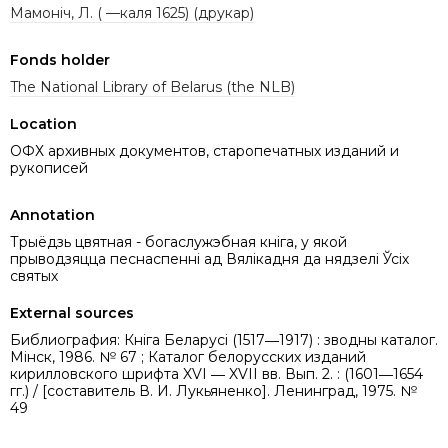
Мамоніч, Л. ( —каля 1625) (друкар)
Fonds holder
The National Library of Belarus (the NLB)
Location
ОФХ архивных документов, старопечатных изданий и
рукописей
Annotation
Трыёдзь цвятная - богаслужэбная кніга, у якой
прыводзяцца песнаспенні ад Вялікадня да нядзелі Ўсіх
святых
External sources
Библиография: Кніга Беларусі (1517―1917) : зводны каталог.
Мінск, 1986. № 67 ; Каталог белорусских изданий
кирилловского шрифта XVI ― XVII вв. Вып. 2. : (1601―1654
гг.) / [составитель В. И. Лукьяненко]. Ленинград, 1975. №
49