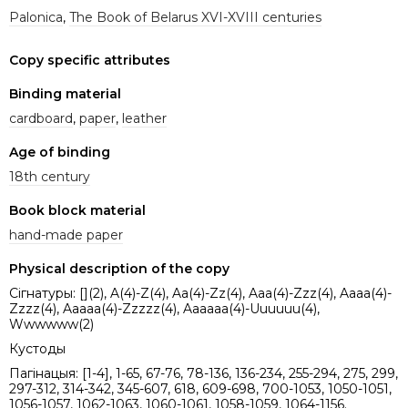
Palonica
,
The Book of Belarus XVI-XVIII centuries
Copy specific attributes
Binding material
cardboard
,
paper
,
leather
Age of binding
18th century
Book block material
hand-made paper
Physical description of the copy
Сігнатуры: [](2), A(4)-Z(4), Aa(4)-Zz(4), Aaa(4)-Zzz(4), Aaaa(4)-
Zzzz(4), Aaaaa(4)-Zzzzz(4), Aaaaaa(4)-Uuuuuu(4),
Wwwwww(2)
Кустоды
Пагінацыя: [1-4], 1-65, 67-76, 78-136, 136-234, 255-294, 275, 299,
297-312, 314-342, 345-607, 618, 609-698, 700-1053, 1050-1051,
1056-1057, 1062-1063, 1060-1061, 1058-1059, 1064-1156.