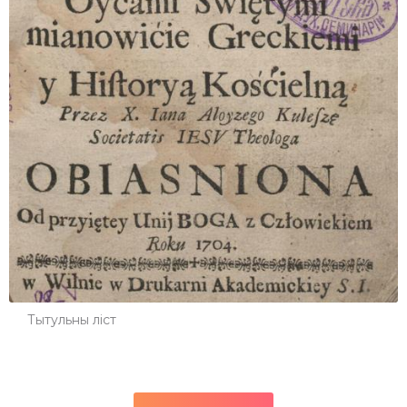
Тытульны ліст