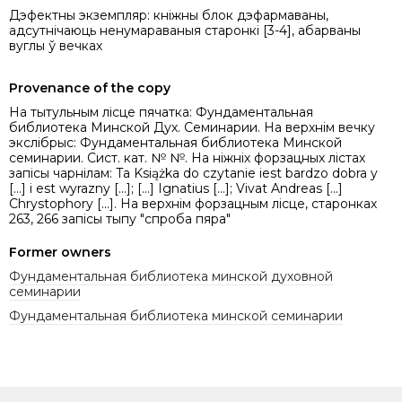
Дэфектны экземпляр: кніжны блок дэфармаваны,
адсутнічаюць ненумараваныя старонкі [3-4], абарваны
вуглы ў вечках
Provenance of the copy
На тытульным лісце пячатка: Фундаментальная
библиотека Минской Дух. Семинарии. На верхнім вечку
экслібрыс: Фундаментальная библиотека Минской
семинарии. Сист. кат. № №. На ніжніх форзацных лістах
запісы чарнілам: Ta Książka do czytanie iest bardzo dobra y
[...] i est wyrazny [...]; [...] Ignatius [...]; Vivat Andreas [...]
Chrystophory [...]. На верхнім форзацным лісце, старонках
263, 266 запісы тыпу "спроба пяра"
Former owners
Фундаментальная библиотека минской духовной
семинарии
Фундаментальная библиотека минской семинарии