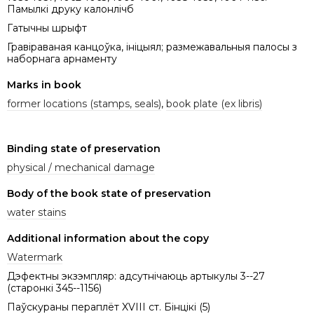
Памылкі друку калонлічб
Гатычны шрыфт
Гравіраваная канцоўка, ініцыял; размежавальныя палосы з
наборнага арнаменту
Marks in book
former locations (stamps, seals)
,
book plate (ex libris)
Binding state of preservation
physical / mechanical damage
Body of the book state of preservation
water stains
Additional information about the copy
Watermark
Дэфектны экзэмпляр: адсутнічаюць артыкулы 3--27
(старонкі 345--1156)
Паўскураны пераплёт XVIII ст. Бінцікі (5)