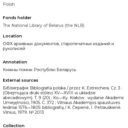
Polish
Fonds holder
The National Library of Belarus (the NLB)
Location
ОФХ архивных документов, старопечатных изданий и
рукописей
Annotation
Кніжны помнік Рэспублікі Беларусь
External sources
Бібліяграфія: Bibliografia polska / przez K. Estreichera. Cz. 3 :
(Obejmująca druki stóleci XV―XVIII w układzie
abecadłowym). T. 9 (20) : Ko―Ky. Kraków : wydanie Akademii
Umiejętności, 1905. C. 372 ; Vilniaus Akademijos spaustuves
leidiniai 1576―1805: bibliografią / K. Čepienè, I. Petrauskienè.
Vilnius, 1979. № 2013
Collection