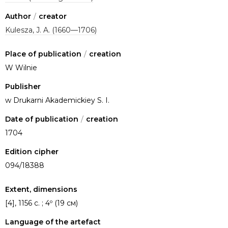
Author
/
creator
Kulesza, J. A. (1660—1706)
Place of publication
/
creation
W Wilnie
Publisher
w Drukarni Akademickiey S. I.
Date of publication
/
creation
1704
Edition cipher
094/18388
Extent, dimensions
[4], 1156 c. ; 4º (19 см)
Language of the artefact