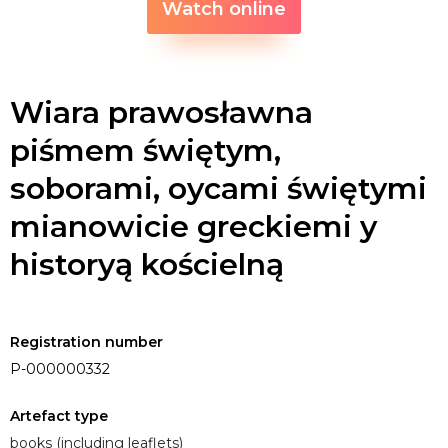
Watch online
Wiara prawosławna
piśmem świętym,
soborami, oycami świętymi
mianowicie greckiemi y
historyą kościelną
Registration number
P-000000332
Artefact type
books (including leaflets)