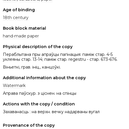
Age of binding
18th century
Book block material
hand-made paper
Physical description of the copy
Пераблытана пры апраўцы пагінацыя: паміж стар. 4-5
уклеяны стар. 13-14; памiж стар. regestru - стар. 673-676.
Віньеткі, грав. ініц., канцоўкі.
Additional information about the copy
Watermark
Аправа паўскур. з ціснен. на спінцы
Actions with the copy / condition
Захаванасць : на верхн. вечку надарваны вугал
Provenance of the copy