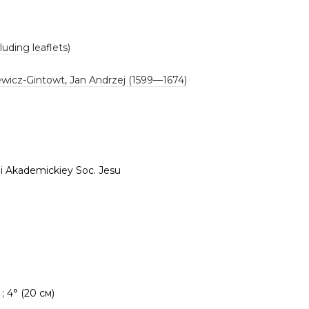
luding leaflets)
ewicz-Gintowt, Jan Andrzej (1599—1674)
i Akademickiey Soc. Jesu
. ; 4° (20 см)