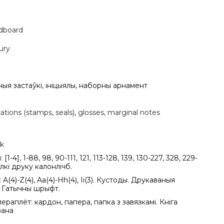
dboard
ury
ныя застаўкі, ініцыялы, наборны арнамент
ations (stamps, seals)
,
glosses, marginal notes
k
[1-4], 1-88, 98, 90-111, 121, 113-128, 139, 130-227, 328, 229-
лкі друку калонлічб.
 A(4)-Z(4), Aa(4)-Hh(4), Ii(3). Кустоды. Друкаваныя
і. Гатычны шрыфт.
ераплёт: кардон, папера, папка з завязкамі. Кніга
вана