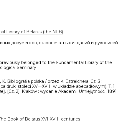
al Library of Belarus (the NLB)
вных документов, старопечатных изданий и рукописей
previously belonged to the Fundamental Library of the
ological Seminary
 K. Bibliografia polska / przez K. Estreichera. Cz. 3 :
ca druki stóleci XV―XVIII w układzie abecadłowym). T. 1
Be]. [Cz. 2]. Kraków : wydanie Akademii Umiejętności, 1891.
The Book of Belarus XVI-XVIII centuries