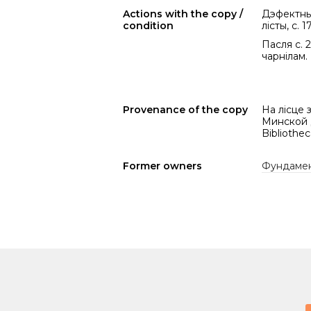
Actions with the copy /
Дэфектны 
condition
лісты, с. 1
Пасля с. 
чарнілам. 
Provenance of the copy
На лісце
Минской Д
Bibliothec
Former owners
Фундамен