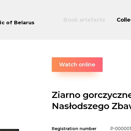
Book artefacts
Colle
ic of Belarus
Watch online
Ziarno gorczyczn
Nasłodszego Zbaw
Registration number
P-000001