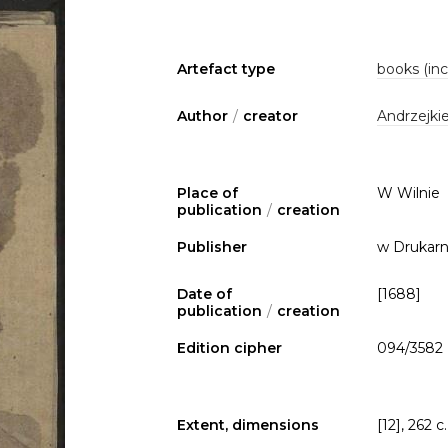
Artefact type
books (inc
Author
/
creator
Andrzejki
Place of
W Wilnie
publication
/
creation
Publisher
w Drukarn
Date of
[1688]
publication
/
creation
Edition cipher
094/3582
Extent, dimensions
[12], 262 c