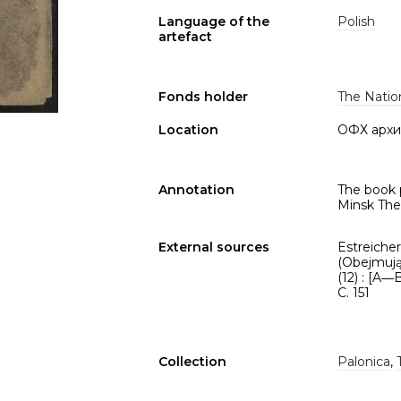
Language of the
Polish
artefact
Fonds holder
The Nation
Location
ОФХ архи
Annotation
The book 
Minsk The
External sources
Estreicher,
(Obejmują
(12) : [A―
C. 151
Collection
Palonica
,