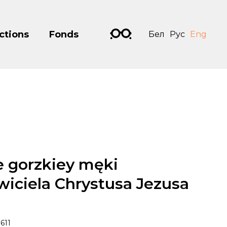
ctions
Fonds
Бел
Рус
Eng
e gorzkiey męki
iciela Chrystusa Jezusa
611