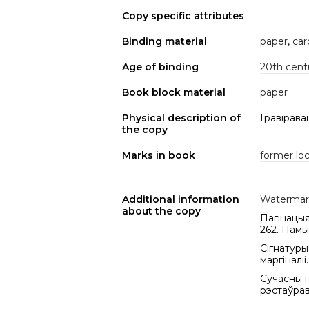
Copy specific attributes
Binding material
paper
,
car
Age of binding
20th cent
Book block material
paper
Physical description of
Гравірава
the copy
Marks in book
former loc
Additional information
Watermar
about the copy
Пагінацыя: 
262. Памы
Сігнатуры:
маргіналі
Сучасны п
рэстаўра