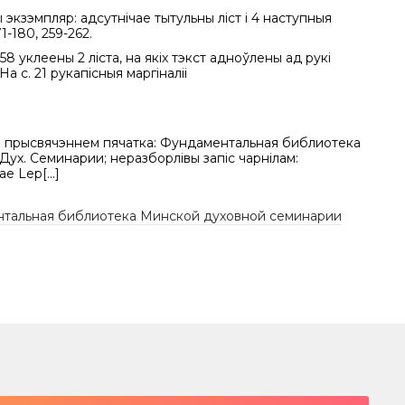
экзэмпляр: адсутнічае тытульны ліст і 4 наступныя
71-180, 259-262.
258 уклеены 2 ліста, на якіх тэкст адноўлены ад рукі
На с. 21 рукапісныя маргіналіі
 з прысвячэннем пячатка: Фундаментальная библиотека
ух. Семинарии; неразборлівы запіс чарнілам:
ae Lep[...]
тальная библиотека Минской духовной семинарии