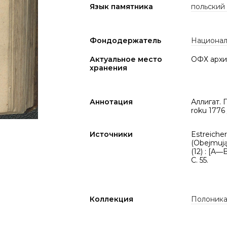
Язык памятника
польский
Фондодержатель
Национал
Актуальное место
ОФХ архи
хранения
Аннотация
Аллигат. 
roku 1776
Источники
Estreicher,
(Obejmują
(12) : [A―
C. 55.
Коллекция
Полоник