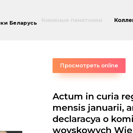
Книжные памятники
Колле
ки Беларусь
Просмотреть online
Actum in curia reg
mensis januarii, 
declaracya o kom
woyskowych Wielk