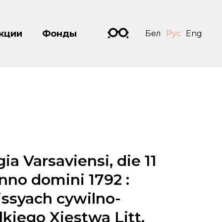
кции
Фонды
Бел
Рус
Eng
ia Varsaviensi, die 11
anno domini 1792 :
issyach cywilno-
iego Xięstwa Litt.