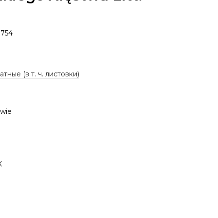
754
тные (в т. ч. листовки)
wie
К