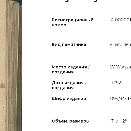
Регистрационный
P-000001
номер
Вид памятника
книги печа
Место издания
/
W Warsza
создания
Дата издания
/
[1792]
создания
Шифр издания
094/3441
Объем, размеры
[1] л. ; 2°