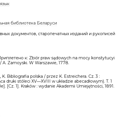
 язык
ьная библиотека Беларуси
вных документов, старопечатных изданий и рукописей
Приплетено к: Zbiór praw sądowych na mocy konstytucyi
 / A. Zamoyski. W Warszawie, 1778.
 K. Bibliografia polska / przez K. Estreichera. Cz. 3 :
ca druki stóleci XV―XVIII w układzie abecadłowym). T. 1
Be]. [Cz. 1]. Kraków : wydanie Akademii Umiejętności, 1891.
а