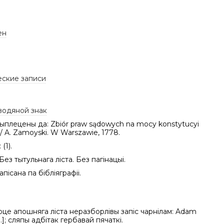
ен
еские записи
водяной знак
рыплецены да: Zbiór praw sądowych na mocy konstytucyi
 / A. Zamoyski. W Warszawie, 1778.
(1).
Без тытульнага ліста. Без пагінацыі.
пісана па бібліяграфіі.
це апошняга ліста неразборлівы запіс чарнілам: Adam
[…]; сляпы адбітак гербавай пячаткі.