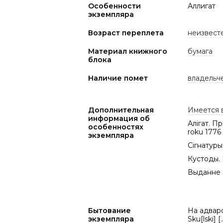
Особенности
Аллигат
экземпляра
Возраст переплета
неизвест
Материал книжного
бумага
блока
Наличие помет
владельч
Дополнительная
Имеется 
информация об
Алігат. П
особенностях
roku 1776
экземпляра
Сігнатуры: 
Кустоды. 
Выданне а
Бытование
На адваро
экземпляра
Sku[lski] 