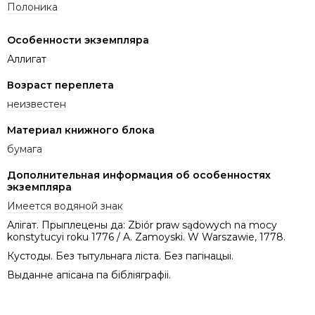
Полоника
Особенности экземпляра
Аллигат
Возраст переплета
неизвестен
Материал книжного блока
бумага
Дополнительная информация об особенностях
экземпляра
Имеется водяной знак
Алігат. Прыплецены да: Zbiór praw sądowych na mocy
konstytucyi roku 1776 / A. Zamoyski. W Warszawie, 1778.
Кустоды. Без тытульнага ліста. Без пагінацыі.
Выданне апісана па бібліяграфіі.