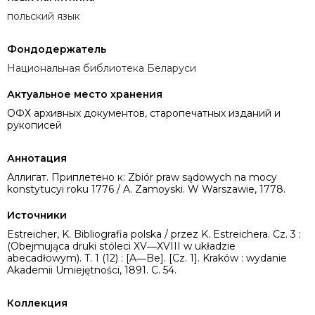
польский язык
Фондодержатель
Национальная библиотека Беларуси
Актуальное место хранения
ОФХ архивных документов, старопечатных изданий и
рукописей
Аннотация
Аллигат. Приплетено к: Zbiór praw sądowych na mocy
konstytucyi roku 1776 / A. Zamoyski. W Warszawie, 1778.
Источники
Estreicher, K. Bibliografia polska / przez K. Estreichera. Cz. 3 :
(Obejmująca druki stóleci XV―XVIII w układzie
abecadłowym). T. 1 (12) : [A―Be]. [Cz. 1]. Kraków : wydanie
Akademii Umiejętności, 1891. C. 54.
Коллекция