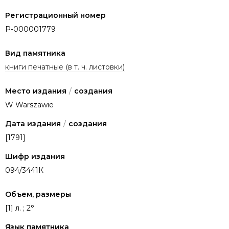
Регистрационный номер
P-000001779
Вид памятника
книги печатные (в т. ч. листовки)
Место издания
/
создания
W Warszawie
Дата издания
/
создания
[1791]
Шифр издания
094/3441К
Объем, размеры
[1] л. ; 2°
Язык памятника