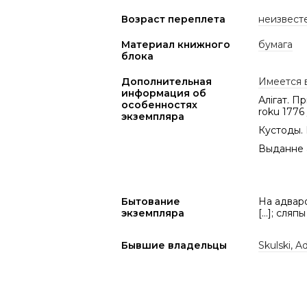
Возраст переплета
неизвест
Материал книжного
бумага
блока
Дополнительная
Имеется 
информация об
Алігат. П
особенностях
roku 1776
экземпляра
Кустоды. 
Выданне а
Бытование
На адваро
экземпляра
[…]; сляп
Бывшие владельцы
Skulski, 