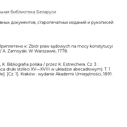
ьная библиотека Беларуси
вных документов, старопечатных изданий и рукописей
Приплетено к: Zbiór praw sądowych na mocy konstytucyi
 / A. Zamoyski. W Warszawie, 1778.
 K. Bibliografia polska / przez K. Estreichera. Cz. 3 :
ca druki stóleci XV―XVIII w układzie abecadłowym). T. 1
Be]. [Cz. 1]. Kraków : wydanie Akademii Umiejętności, 1891.
а