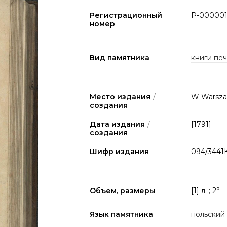
Регистрационный
P-000001
номер
Вид памятника
книги печа
Место издания
/
W Warsza
создания
Дата издания
/
[1791]
создания
Шифр издания
094/3441
Объем, размеры
[1] л. ; 2°
Язык памятника
польский