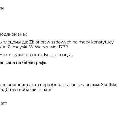
ен
водяной знак
рыплецены да: Zbiór praw sądowych na mocy konstytucyi
 / A. Zamoyski. W Warszawie, 1778.
Без тытульнага ліста. Без пагінацыі.
пісана па бібліяграфіі.
це апошняга ліста неразборлівы запіс чарнілам: Sku[lski]
ы адбітак гербавай пячаткі.
Adam