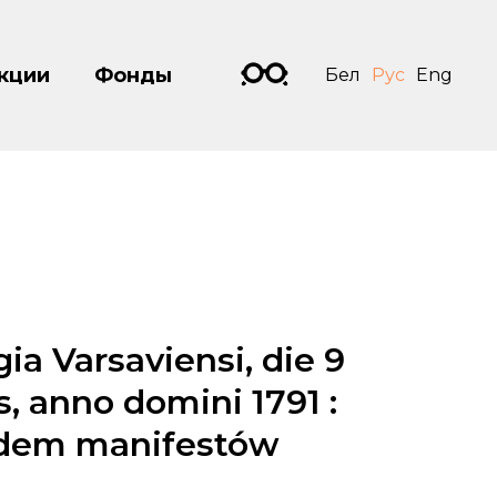
кции
Фонды
Бел
Рус
Eng
ia Varsaviensi, die 9
, anno domini 1791 :
ędem manifestów