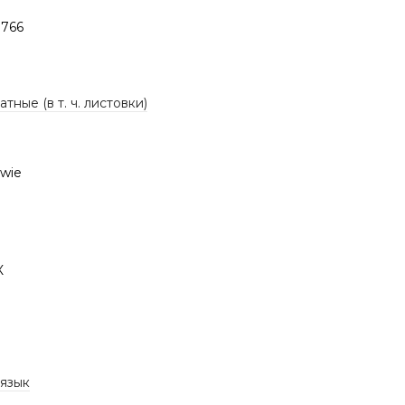
766
тные (в т. ч. листовки)
wie
К
 язык