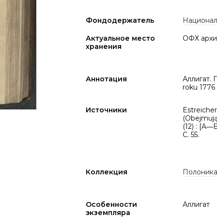
Фондодержатель
Национал
Актуальное место
ОФХ архи
хранения
Аннотация
Аллигат. 
roku 1776
Источники
Estreicher,
(Obejmują
(12) : [A―
C. 55.
Коллекция
Полоник
Особенности
Аллигат
экземпляра