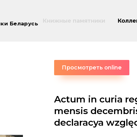
Книжные памятники
Колле
ки Беларусь
Просмотреть online
Actum in curia reg
mensis decembris
declaracya wzgl