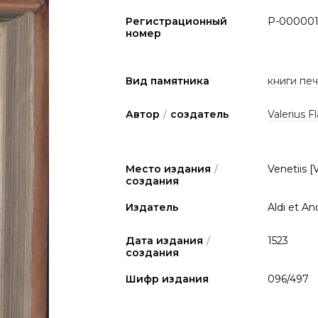
Регистрационный
P-00000
номер
Вид памятника
книги печа
Автор
/
создатель
Valerius F
Место издания
/
Venetiis [
создания
Издатель
Aldi et An
Дата издания
/
1523
создания
Шифр издания
096/497