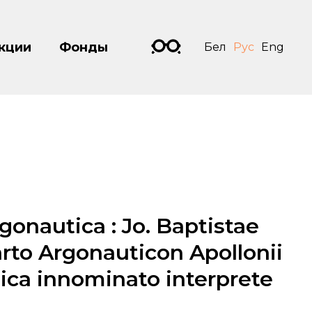
кции
Фонды
Бел
Рус
Eng
Argonautica : Jo. Baptistae
rto Argonauticon Apollonii
ica innominato interprete