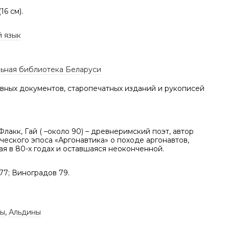
(16 см).
й язык
ьная библиотека Беларуси
вных документов, старопечатных изданий и рукописей
лакк, Гай ( –около 90) – древнеримский поэт, автор
еского эпоса «Аргонавтика» о походе аргонавтов,
я в 80-х годах и оставшаяся неоконченной.
77; Виноградов 79.
пы
,
Альдины