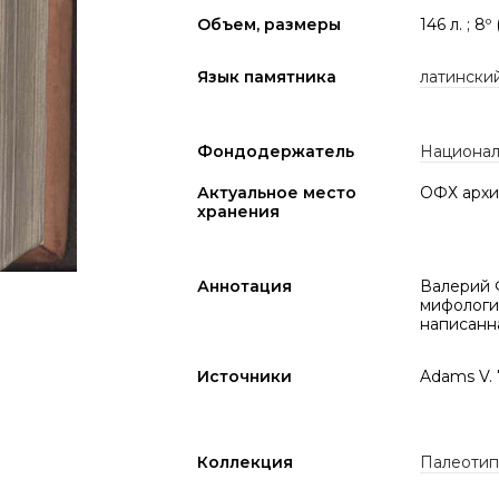
Объем, размеры
146 л. ; 8º 
Язык памятника
латински
Фондодержатель
Национал
Актуальное место
ОФХ архи
хранения
Аннотация
Валерий Ф
мифологич
написанна
Источники
Adams V. 
Коллекция
Палеоти