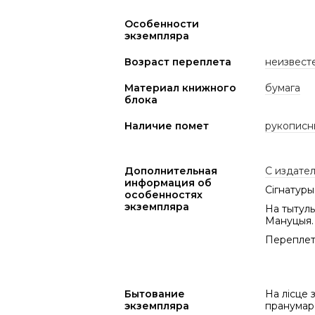
Особенности
экземпляра
Возраст переплета
неизвест
Материал книжного
бумага
блока
Наличие помет
рукописн
Дополнительная
С издате
информация об
Сігнатуры:
особенностях
экземпляра
На тытуль
Мануцыя.
Переплет 
Бытование
На лісце 
экземпляра
пранумар