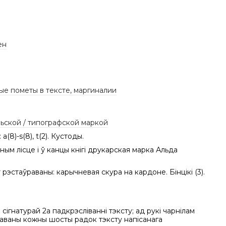
ен
ые пометы в тексте, маргиналии
льской / типографской маркой
 a(8)-s(8), t(2). Кустоды.
ным лісце i ў канцы кнігі друкарская марка Альда
рэстаўраваны: карычневая скура на кардоне. Бінцікі (3).
з сігнатурай 2а падкрэсліванні тэксту; ад рукі чарнілам
аваны кожны шосты радок тэксту напісанага