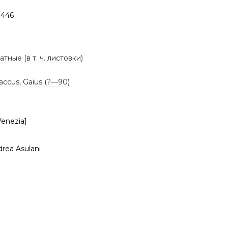
1446
тные (в т. ч. листовки)
laccus, Gaius (?—90)
Venezia]
drea Asulani