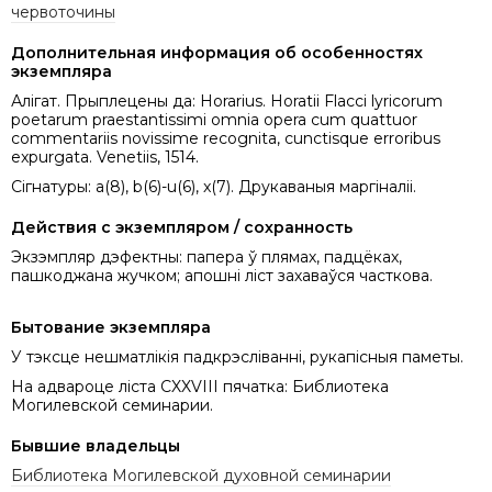
червоточины
Дополнительная информация об особенностях
экземпляра
Алігат. Прыплецены да: Horarius. Horatii Flacci lyricorum
poetarum praestantissimi omnia opera cum quattuor
commentariis novissime recognita, cunctisque erroribus
expurgata. Venetiis, 1514.
Сігнатуры: a(8), b(6)-u(6), x(7). Друкаваныя маргіналіі.
Действия с экземпляром / сохранность
Экзэмпляр дэфектны: папера ў плямах, падцёках,
пашкоджана жучком; апошні ліст захаваўся часткова.
Бытование экземпляра
У тэксце нешматлікія падкрэсліванні, рукапісныя паметы.
На адвароце ліста CXXVIII пячатка: Библиотека
Могилевской семинарии.
Бывшие владельцы
Библиотека Могилевской духовной семинарии