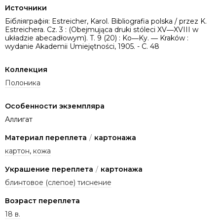
Источники
Бібліяграфія: Estreicher, Karol. Bibliografia polska / przez K.
Estreichera. Cz. 3 : (Obejmująca druki stóleci XV―XVIII w
układzie abecadłowym). T. 9 (20) : Ko―Ky. ― Kraków :
wydanie Akademii Umiejętności, 1905. - C. 48
Коллекция
Полоника
Особенности экземпляра
Аллигат
Материал переплета
/
картонажа
картон
,
кожа
Украшение переплета
/
картонажа
блинтовое (слепое) тиснение
Возраст переплета
18 в.