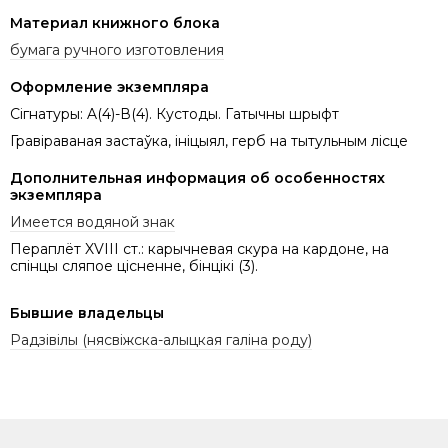
Материал книжного блока
бумага ручного изготовления
Оформление экземпляра
Сігнатуры: A(4)-В(4). Кустоды. Гатычны шрыфт
Гравіраваная застаўка, ініцыял, герб на тытульным лісце
Дополнительная информация об особенностях
экземпляра
Имеется водяной знак
Пераплёт XVIII ст.: карычневая скура на кардоне, на
спінцы сляпое цісненне, бінцікі (3).
Бывшие владельцы
Радзівілы (нясвіжска-алыцкая галіна роду)