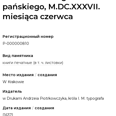
pańskiego, M.DC.XXXVII.
miesiąca czerwca
Регистрационный номер
P-000000810
Вид памятника
книги печатные (в т. ч. листовки)
Место издания
/
создания
W Krakowie
Издатель
w Drukarni Andrzeia Piotrkowczyka, króla I. M. typografa
Дата издания
/
создания
[1637]