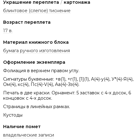
Украшение переплета
/
картонажа
блинтовое (слепое) тиснение
Возраст переплета
17 в.
Материал книжного блока
бумага ручного изготовления
Оформление экземпляра
Фолиация в верхнем правом углу.
Сигнатуры буквенные: +в(1), +г(1), [1](1), А(4)-у(4), У*(4)-Я(4),
Ом(4), кс(4), Пс(4)-V(4), Aa(4)-Зз(4).
Печать в две краски. Орнамент: 5 заставок с 4-х досок, 6
концовок с 4-х досок.
Страницы в линейных рамках.
Кустоды
Наличие помет
владельческие записи