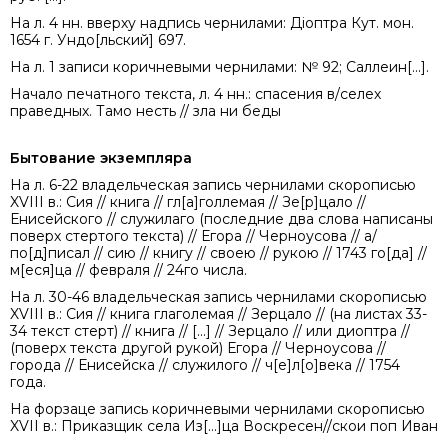
На л. 4 нн. вверху надпись чернилами: Діоптра Кут. мон.
1654 г. Ундо[льский] 697.
На л. 1 записи коричневыми чернилами: № 92; Саллеин[...].
Начало печатного текста, л. 4 нн.: спасения в/селех
праведных. Тамо несть // зла ни беды
Бытование экземпляра
На л. 6-22 владельческая запись чернилами скорописью
XVIII в.: Сия // книга // гл[а]голлемая // Зе[р]цало //
Енисейского // служилаго (последние два слова написаны
поверх стертого текста) // Егора // Черноусова // а/
по[д]писал // сию // книгу // своею // рукою // 1743 го[да] //
м[еся]ца // февраля // 24го числа.
На л. 30-46 владельческая запись чернилами скорописью
XVIII в.: Сия // книга глаголемая // Зерцало // (на листах 33-
34 текст стерт) // книга // [...] // Зерцало // или диоптра //
(поверх текста другой рукой) Егора // Черноусова //
города // Енисейска // служилого // ч[е]л[о]века // 1754
года.
На форзаце запись коричневыми чернилами скорописью
XVII в.: Приказщик села Из[...]ца Воскресен//скои поп Иван