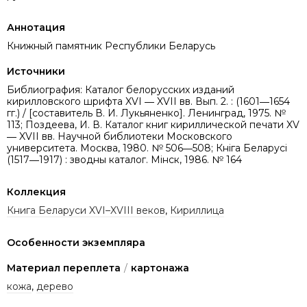
Аннотация
Книжный памятник Республики Беларусь
Источники
Библиография: Каталог белорусских изданий
кирилловского шрифта XVI ― XVII вв. Вып. 2. : (1601―1654
гг.) / [составитель В. И. Лукьяненко]. Ленинград, 1975. №
113; Поздеева, И. В. Каталог книг кириллической печати XV
― XVII вв. Научной библиотеки Московского
университета. Москва, 1980. № 506―508; Кніга Беларусі
(1517―1917) : зводны каталог. Мінск, 1986. № 164
Коллекция
Книга Беларуси XVI–XVIII веков
,
Кириллица
Особенности экземпляра
Материал переплета
/
картонажа
кожа
,
дерево