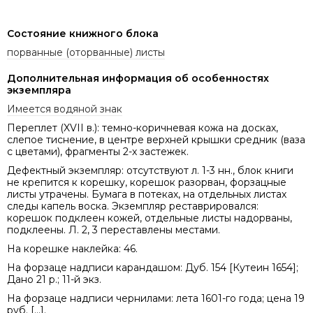
Состояние книжного блока
порванные (оторванные) листы
Дополнительная информация об особенностях
экземпляра
Имеется водяной знак
Переплет (XVII в.): темно-коричневая кожа на досках,
слепое тиснение, в центре верхней крышки средник (ваза
с цветами), фрагменты 2-х застежек.
Дефектный экземпляр: отсутствуют л. 1-3 нн., блок книги
не крепится к корешку, корешок разорван, форзацные
листы утрачены. Бумага в потеках, на отдельных листах
следы капель воска. Экземпляр реставрировался:
корешок подклеен кожей, отдельные листы надорваны,
подклеены. Л. 2, 3 переставлены местами.
На корешке наклейка: 46.
На форзаце надписи карандашом: Дуб. 154 [Кутеин 1654];
Дано 21 р.; 11-й экз.
На форзаце надписи чернилами: лета 1601-го года; цена 19
руб. [...].