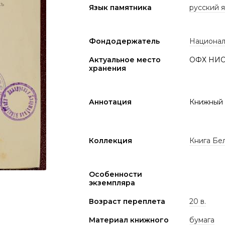
Язык памятника
русский 
Фондодержатель
Национал
Актуальное место
ОФХ НИО
хранения
Аннотация
Книжный 
Коллекция
Книга Бел
Особенности
экземпляра
Возраст переплета
20 в.
Материал книжного
бумага