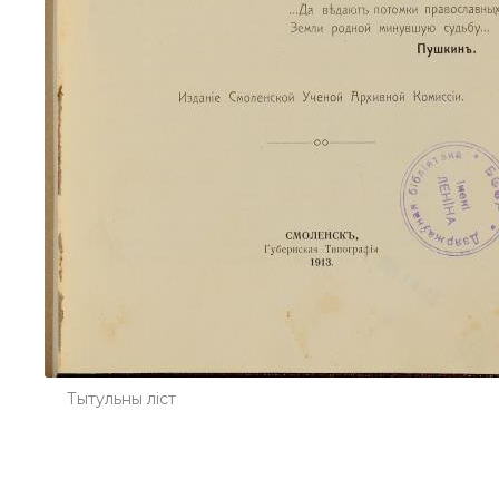
Тытульны ліст