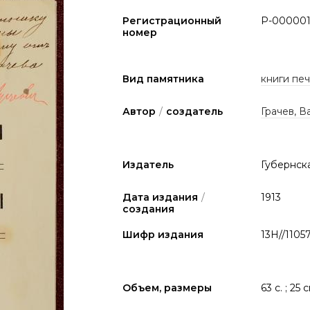
Регистрационный
P-000001
номер
Вид памятника
книги печа
Автор
/
создатель
Грачев, В
Издатель
Губернск
Дата издания
/
1913
создания
Шифр издания
13Н//1105
Объем, размеры
63 с. ; 25 