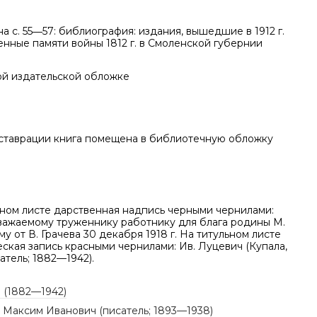
на с. 55―57: библиография: издания, вышедшие в 1912 г.
енные памяти войны 1812 г. в Смоленской губернии
ой издательской обложке
ставрации книга помещена в библиотечную обложку
ьном листе дарственная надпись черными чернилами:
важаемому труженнику работнику для блага родины М.
му от В. Грачева 30 декабря 1918 г. На титульном листе
ская запись красными чернилами: Ив. Луцевич (Купала,
атель; 1882—1942).
. (1882—1942)
, Максим Иванович (писатель; 1893—1938)