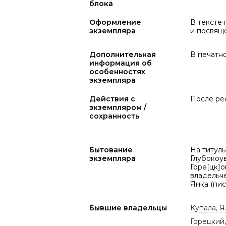
блока
Оформление
В тексте 
экземпляра
и посвящ
Дополнительная
В печатн
информация об
особенностях
экземпляра
Действия с
После ре
экземпляром /
сохранность
Бытование
На титул
экземпляра
Глубокоу
Горе[цк]о
владельче
Янка (пис
Бывшие владельцы
Купала, Я
Горецкий