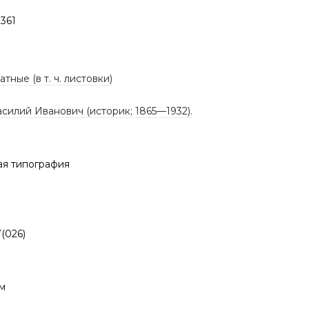
361
тные (в т. ч. листовки)
асилий Иванович (историк; 1865—1932).
ая типография
7(026)
см