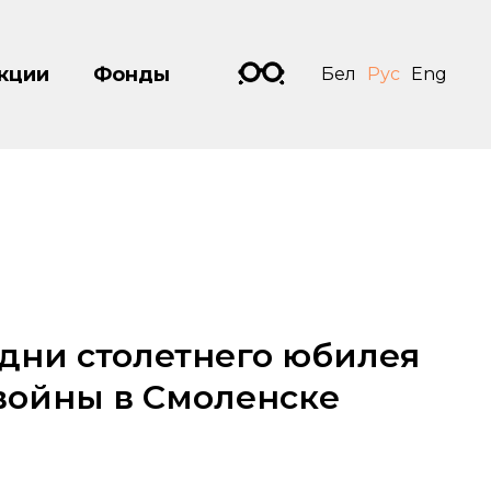
кции
Фонды
Бел
Рус
Eng
дни столетнего юбилея
войны в Смоленске