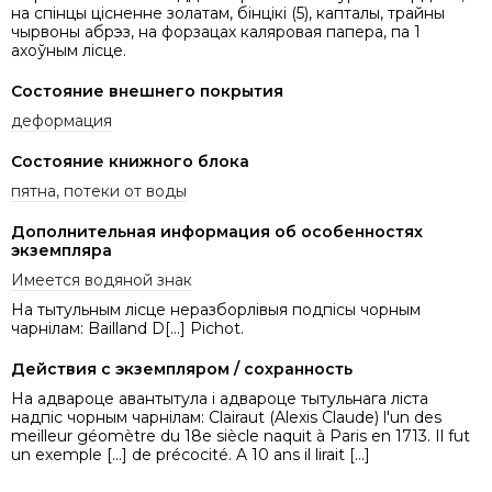
на спінцы цісненне золатам, бінцікі (5), капталы, трайны
чырвоны абрэз, на форзацах каляровая папера, па 1
ахоўным лісце.
Состояние внешнего покрытия
деформация
Состояние книжного блока
пятна, потеки от воды
Дополнительная информация об особенностях
экземпляра
Имеется водяной знак
На тытульным лісце неразборлівыя подпісы чорным
чарнілам: Bailland D[…] Pichot.
Действия с экземпляром / сохранность
На адвароце авантытула і адвароце тытульнага ліста
надпіс чорным чарнілам: Clairaut (Alexis Claude) l'un des
meilleur géomètre du 18e siècle naquit à Paris en 1713. Il fut
un exemple […] de précocité. A 10 ans il lirait […]