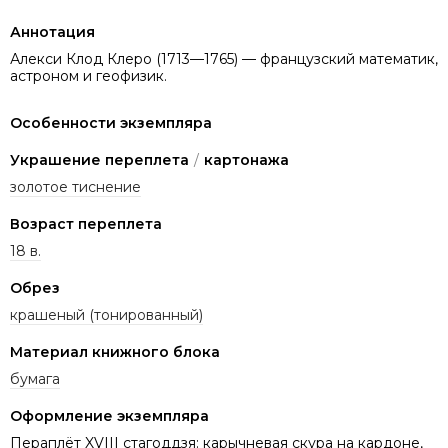
Аннотация
Алекси Клод Клеро (1713—1765) — французский математик,
астроном и геофизик.
Особенности экземпляра
Украшение переплета
/
картонажа
золотое тиснение
Возраст переплета
18 в.
Обрез
крашеный (тонированный)
Материал книжного блока
бумага
Оформление экземпляра
Пераплёт XVIII стагоддзя: карычневая скура на кардоне,