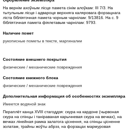
Оформление экземпляра
На вернім ахоўным лісце памета сінім алоўкам: III 7/3. На
тытульным лісце і адвароце верхняга каляровага форзацнага
ліста бібліятэчная памета чорным чарнілам: 9/13816. На с. 9
бібліятэчная памета фіялетавым чарнілам: 9793.
Наличие помет
рукописные пометы в тексте, маргиналии
Состояние внешнего покрытия
физические / механические повреждения
Состояние книжного блока
физические / механические повреждения
Дополнительная информация об особенностях экземпляра
Имеется водяной знак
Пераплёт канца XVIII стагоддзя: скура на кардоне (чырвоная
скура на спінцы і таніраваная карычневая скура на вечках), на
вечках лінейная рамка залатога ціснення, на спінцы цісненне
золатам, трайны жоўты абрэз, на форзацах мармуровая