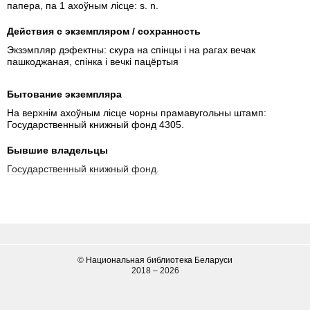
папера, па 1 ахоўным лісце: s. n.
Действия с экземпляром / сохранность
Экзэмпляр дэфектны: скура на спінцы і на рагах вечак
пашкоджаная, спінка і вечкі пацёртыя
Бытование экземпляра
На верхнім ахоўным лісце чорны прамавугольны штамп:
Государственный книжный фонд 4305.
Бывшие владельцы
Государственный книжный фонд.
©
Национальная библиотека Беларуси
2018 ‒ 2026