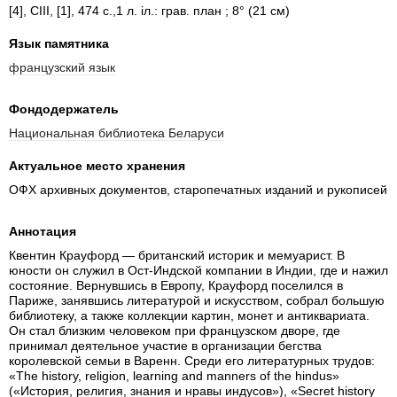
[4], CIII, [1], 474 с.,1 л. іл.: грав. план ; 8° (21 см)
Язык памятника
французский язык
Фондодержатель
Национальная библиотека Беларуси
Актуальное место хранения
ОФХ архивных документов, старопечатных изданий и рукописей
Аннотация
Квентин Крауфорд — британский историк и мемуарист. В
юности он служил в Ост-Индской компании в Индии, где и нажил
состояние. Вернувшись в Европу, Крауфорд поселился в
Париже, занявшись литературой и искусством, собрал большую
библиотеку, а также коллекции картин, монет и антиквариата.
Он стал близким человеком при французском дворе, где
принимал деятельное участие в организации бегства
королевской семьи в Варенн. Среди его литературных трудов:
«The history, religion, learning and manners of the hindus»
(«История, религия, знания и нравы индусов»), «Secret history