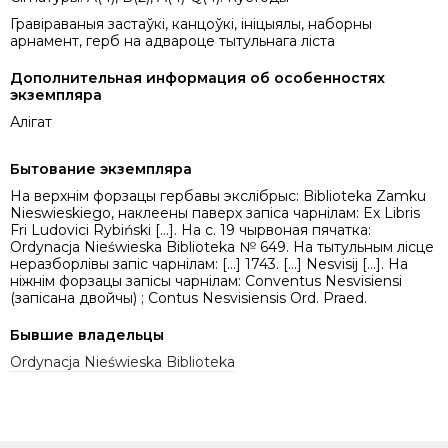
Гравіраваныя застаўкі, канцоўкі, ініцыялы, наборны
арнамент, герб на адвароце тытульнага ліста
Дополнительная информация об особенностях
экземпляра
Алігат
Бытование экземпляра
На верхнім форзацы гербавы экслібрыс: Biblioteka Zamku
Nieswieskiego, наклеены паверх запіса чарнілам: Ex Libris
Fri Ludovici Rybiński [...]. На с. 19 чырвоная пячатка:
Ordynacja Nieświeska Biblioteka № 649. На тытульным лісце
неразборлівы запіс чарнілам: [...] 1743. [...] Nesvisij [...]. На
ніжнім форзацы запісы чарнілам: Conventus Nesvisiensi
(запісана двойчы) ; Contus Nesvisiensis Ord. Praed.
Бывшие владельцы
Ordynacja Nieświeska Biblioteka