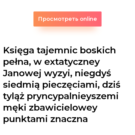
Просмотреть online
Księga tajemnic boskich
pełna, w extatyczney
Janowej wyzyi, niegdyś
siedmią pieczęciami, dziś
tyląż pryncypalnieyszemi
męki zbawicielowey
punktami znaczna