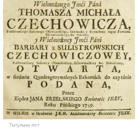
Тытульны ліст