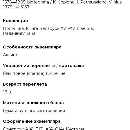
1576―1805: bibliografią / K. Čepienè, I. Petrauskienè. Vilnius,
1979. № 3137
Коллекция
Полоника
,
Книга Беларуси XVI–XVIII веков
,
Радзивиллиана
Особенности экземпляра
Аллигат
Украшение переплета
/
картонажа
блинтовое (слепое) тиснение
Возраст переплета
18 в.
Материал книжного блока
бумага ручного изготовления
Оформление экземпляра
Сігнатуры: A(4), B(2), A(4)-Q(4). Кустоды