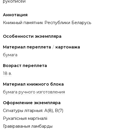
рукописей
Аннотация
Книжный памятник Республики Беларусь
Особенности экземпляра
Материал переплета
/
картонажа
бумага
Возраст переплета
18 в.
Материал книжного блока
бумага ручного изготовления
Оформление экземпляра
Сігнатуры літарныя: A(8), B(7)
Рукапісныя маргіналіі
Гравіраваныя ламбарды