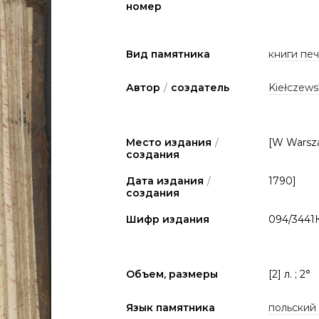
номер
Вид памятника
книги печа
Автор
/
создатель
Kiełczewsk
Место издания
/
[W Warsz
создания
Дата издания
/
1790]
создания
Шифр издания
094/3441
Объем, размеры
[2] л. ; 2°
Язык памятника
польский