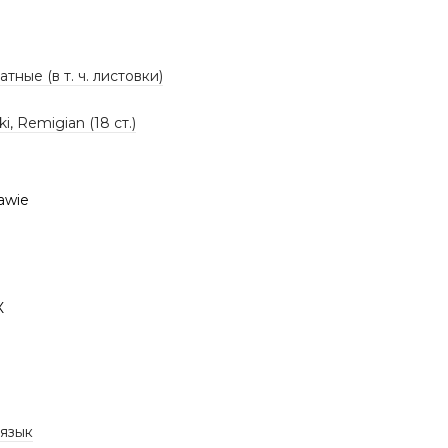
тные (в т. ч. листовки)
i, Remigian (18 ст.)
awie
К
 язык