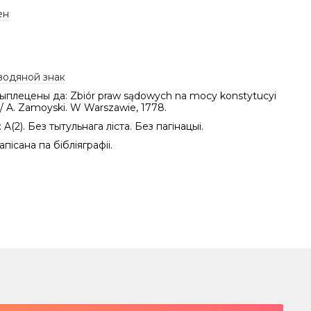
ен
водяной знак
рыплецены да: Zbiór praw sądowych na mocy konstytucyi
 / A. Zamoyski. W Warszawie, 1778.
 A(2). Без тытульнага ліста. Без пагінацыі.
пісана па бібліяграфіі.