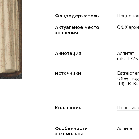
Фондодержатель
Национал
Актуальное место
ОФХ архи
хранения
Аннотация
Аллигат. 
roku 1776
Источники
Estreicher,
(Obejmują
(19) : K. 
Коллекция
Полоник
Особенности
Аллигат
экземпляра