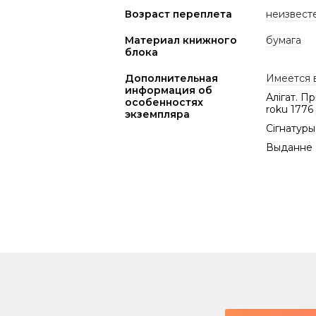
Возраст переплета
неизвест
Материал книжного
бумага
блока
Дополнительная
Имеется 
информация об
Алігат. П
особенностях
roku 1776
экземпляра
Сігнатуры:
Выданне а