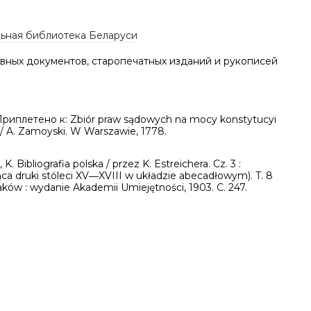
ьная библиотека Беларуси
вных документов, старопечатных изданий и рукописей
Приплетено к: Zbiór praw sądowych na mocy konstytucyi
 / A. Zamoyski. W Warszawie, 1778.
 K. Bibliografia polska / przez K. Estreichera. Cz. 3 :
ca druki stóleci XV―XVIII w układzie abecadłowym). T. 8
Kraków : wydanie Akademii Umiejętności, 1903. C. 247.
а