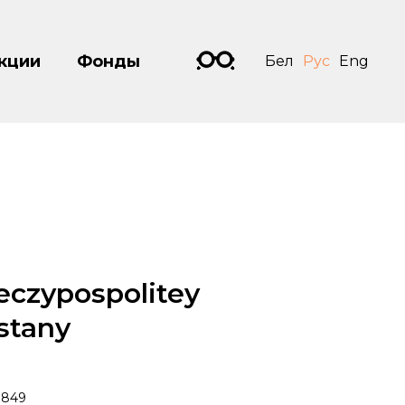
кции
Фонды
Бел
Рус
Eng
eczypospolitey
stany
1849